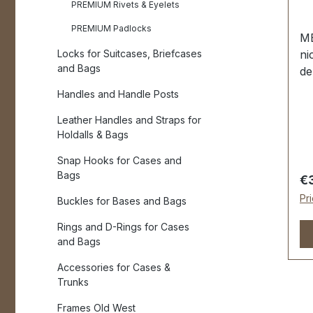
PREMIUM Rivets & Eyelets
PREMIUM Padlocks
ME
Locks for Suitcases, Briefcases
ni
and Bags
de
Sp
Handles and Handle Posts
En
Leather Handles and Straps for
fü
Holdalls & Bags
ve
de
Snap Hooks for Cases and
ER
Bags
Re
€
GE
Pr
Buckles for Bases and Bags
Ha
Ha
Rings and D-Rings for Cases
x 
and Bags
Se
Accessories for Cases &
ku
Trunks
en
U
Frames Old West