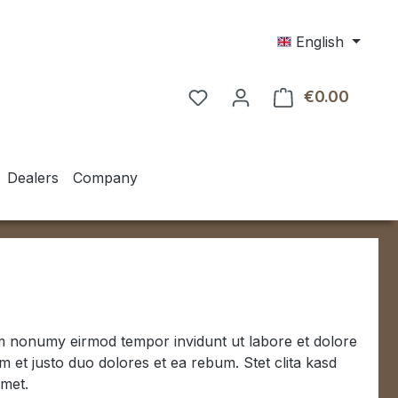
English
€0.00
Shoppin
Dealers
Company
iam nonumy eirmod tempor invidunt ut labore et dolore
 et justo duo dolores et ea rebum. Stet clita kasd
amet.