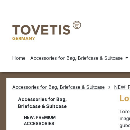
ip to main content
Skip to search
Skip to main navigation
Home
Accessories for Bag, Briefcase & Suitcase
Accessories for Bag, Briefcase & Suitcase
NEW: 
Lo
Accessories for Bag,
Briefcase & Suitcase
Lore
NEW: PREMIUM
magn
ACCESSORIES
gube