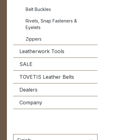
R
Belt Buckles
MÖ
Fa
Rivets, Snap Fasteners &
wi
Eyelets
St
Zippers
ve
2-
Leatherwork Tools
Dr
SALE
Ge
Un
TOVETIS Leather Belts
Dealers
Company