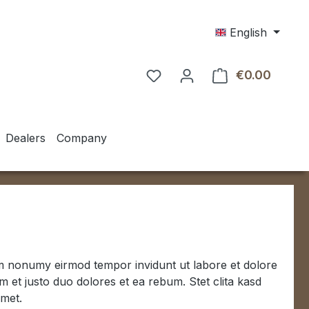
English
€0.00
Shoppin
Dealers
Company
iam nonumy eirmod tempor invidunt ut labore et dolore
 et justo duo dolores et ea rebum. Stet clita kasd
amet.