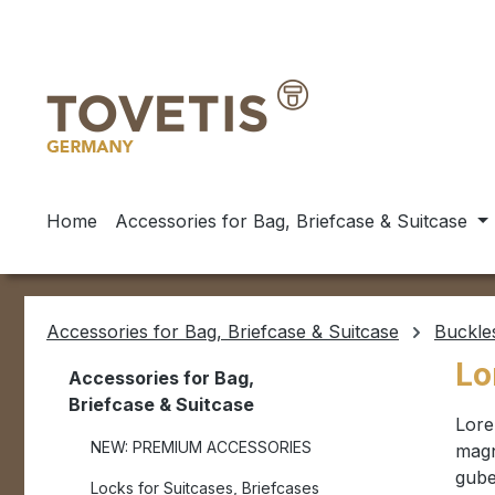
ip to main content
Skip to search
Skip to main navigation
Home
Accessories for Bag, Briefcase & Suitcase
Accessories for Bag, Briefcase & Suitcase
Buckle
Lo
Accessories for Bag,
Briefcase & Suitcase
Lore
NEW: PREMIUM ACCESSORIES
magn
gube
Locks for Suitcases, Briefcases