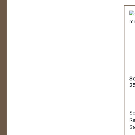
Sc
2
Sc
Re
St
Se