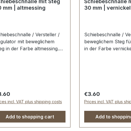
hiebeschnalle mit Steg
Schiebeschnalle m
0 mm | altmessing
30 mm | vernickel
hiebeschnalle / Versteller /
Schiebeschnalle / Ver
gulator mit beweglichem
beweglichem Steg fü
eg in der Farbe altmessing.
in der Farbe vernicke
hr stabil, bestens geeignet
stabil, bestens geeign
r die Gurte und Riemen von
Gurte und Riemen v
schen, Reisetaschen,
Taschen, Reisetasch
ekendern ... Die
Weekendern ... Die
hiebeschnalle ist sehr
Schiebeschnalle ist 
chwertig galvanisch veredelt,
hochwertig galvanisc
gular price:
Regular price:
3.60
€3.60
mit dauerhaft farbecht und
somit dauerhaft farb
ices incl. VAT plus shipping costs
Prices incl. VAT plus sh
rchlassweite: 30 mm,
schön. Durchlassweite: 30 mm,
rchlasshöhe: ca. 22 mm.
Durchlasshöhe: ca. 
Add to shopping cart
Add to shoppin
eferumfang: 1 Stück
Lieferumfang: 1 Stüc
hiebeschnalle
Schiebeschnalle mit