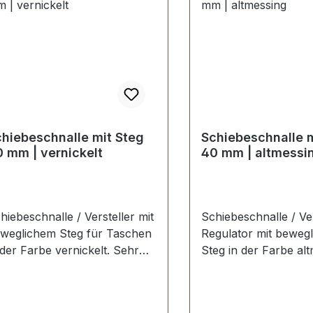
hiebeschnalle mit Steg
Schiebeschnalle m
 mm | vernickelt
40 mm | altmessi
hiebeschnalle / Versteller mit
Schiebeschnalle / Ver
weglichem Steg für Taschen
Regulator mit beweg
der Farbe vernickelt. Sehr
Steg in der Farbe alt
abil, bestens geeignet für die
Sehr stabil, bestens 
rte und Riemen von
für die Gurte und R
schen, Reisetaschen,
Taschen, Reisetasch