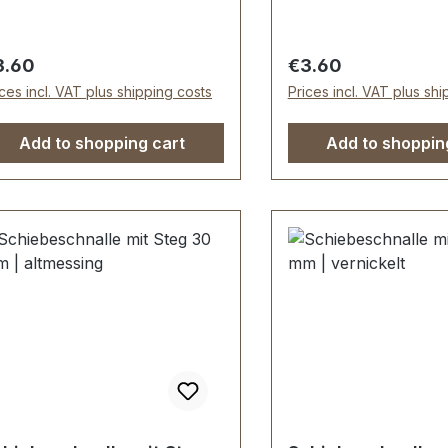
ekendern ... Die
Weekendern ... Die
hiebeschnalle ist sehr
Schiebeschnalle ist 
chwertig galvanisch veredelt,
hochwertig galvanisc
gular price:
Regular price:
3.60
€3.60
mit dauerhaft farbecht und
somit dauerhaft farb
ices incl. VAT plus shipping costs
Prices incl. VAT plus sh
hön. Durchlassweite: 40 mm,
schön. Durchlassweite: 50 mm,
rchlasshöhe: ca. 20 mm.
Durchlasshöhe: ca. 
Add to shopping cart
Add to shoppin
eferumfang: 1 Stück
Lieferumfang: 1 Stüc
hiebeschnalle mit
Schiebeschnalle
weglichem Steg