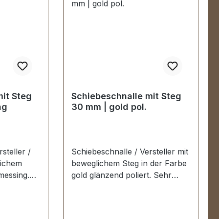
it Steg
Schiebeschnalle mit Steg
ng
30 mm | gold pol.
steller /
Schiebeschnalle / Versteller mit
lichem
beweglichem Steg in der Farbe
messing.
gold glänzend poliert. Sehr
geeignet
stabil, bestens geeignet für die
iemen von
Gurte und Riemen von
en,
Taschen, Reisetaschen,