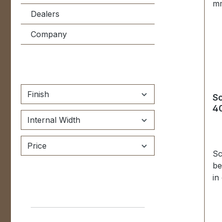
Dealers
Company
Finish
Sc
40
Internal Width
Price
Sc
be
in 
st
Gu
Ta