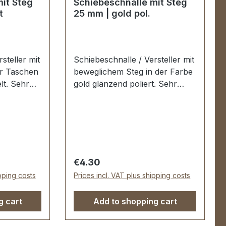
it Steg
Schiebeschnalle mit Steg
t
25 mm | gold pol.
steller mit
Schiebeschnalle / Versteller mit
r Taschen
beweglichem Steg in der Farbe
lt. Sehr
gold glänzend poliert. Sehr
et für die
stabil, bestens geeignet für die
on
Gurte und Riemen von
en,
Taschen, Reisetaschen,
Weekendern ...Die
sehr
Schiebeschnalle ist sehr
h veredelt,
hochwertig galvanisch veredelt,
Regular price:
€4.30
echt und
somit dauerhaft farbecht und
ipping costs
Prices incl. VAT plus shipping costs
schön. Durchlassweite: 25 mm,
22 mm.
Durchlasshöhe: ca. 20 mm.
g cart
Add to shopping cart
k
Lieferumfang: 1 Stück
Schiebeschnalle mit