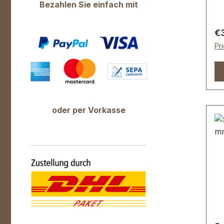
We
Bezahlen Sie einfach mit
Sc
ho
Re
€
so
Pr
sc
Du
Li
Sc
be
oder per Vorkasse