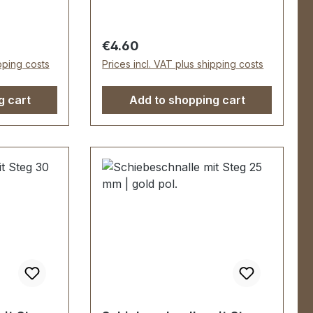
Weekendern ...Die
sehr
Schiebeschnalle ist sehr
h veredelt,
hochwertig galvanisch veredelt,
Regular price:
€4.60
echt und
somit dauerhaft farbecht und
ipping costs
Prices incl. VAT plus shipping costs
schön. Durchlassweite: 30 mm,
20 mm.
Durchlasshöhe: ca. 22 mm.
g cart
Add to shopping cart
k
Lieferumfang: 1 Stück
Schiebeschnalle mit
beweglichem Steg