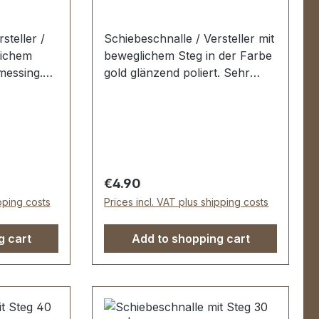
steller /
Schiebeschnalle / Versteller mit
lichem
beweglichem Steg in der Farbe
messing.
gold glänzend poliert. Sehr
geeignet
stabil, bestens geeignet für die
iemen von
Gurte und Riemen von
en,
Taschen, Reisetaschen,
Weekendern ...Die
sehr
Schiebeschnalle ist sehr
h veredelt,
hochwertig galvanisch veredelt,
Regular price:
€4.90
echt und
somit dauerhaft farbecht und
ipping costs
Prices incl. VAT plus shipping costs
schön. Durchlassweite: 50 mm,
20 mm.
Durchlasshöhe: ca. 20 mm.
g cart
Add to shopping cart
k
Lieferumfang: 1 Stück
Schiebeschnalle mit
beweglichem Steg