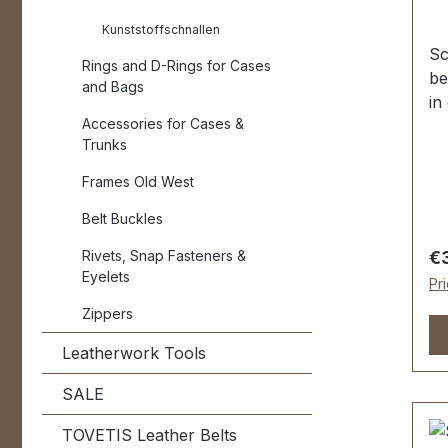
Kunststoffschnallen
Sc
Rings and D-Rings for Cases
be
and Bags
in 
Accessories for Cases &
st
Trunks
Gu
Ta
Frames Old West
We
Belt Buckles
Sc
ho
Re
Rivets, Snap Fasteners &
€
so
Eyelets
Pr
sc
Zippers
Du
Li
Leatherwork Tools
Sc
be
SALE
TOVETIS Leather Belts