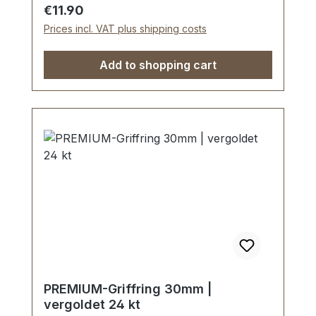
Handgeschliffen. Handpoliert.
Regular price:
€11.90
Handgalvanisiert.Sehr stabil, bestens
Prices incl. VAT plus shipping costs
geeignet für Taschen, Reisetaschen,
Weekender.Durchlassweite: 30 mm,
Add to shopping cart
Durchlasshöhe: ca. 8 mm.Lieferumfang:1
Stück Schiebeschnalle
PREMIUM-Griffring 30mm |
vergoldet 24 kt