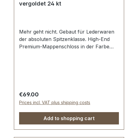
vergoldet 24 kt
Mehr geht nicht. Gebaut für Lederwaren
der absoluten Spitzenklasse. High-End
Premium-Mappenschloss in der Farbe
vergoldet 24 kt. Exklusiv aus der Serie
PREMIUM von ERICH VETTER |
ISERLOHN | GERMANY. Material:
massives Messing. Aus dem vollen
Messing-Block gefräst. Handgeschliffen.
Handpoliert. Handgalvanisiert. Absperrbar
Regular price:
€69.00
mit Hohlschlüssel. Befestigung: Niet- /
Prices incl. VAT plus shipping costs
Schraublöcher. Maße: 40 x 45 x 8 mm -
Die Beschläge der Serie EV-PREMIUM
Add to shopping cart
werden kundenspezifisch galvanisiert,
endmontiert und poliert. KEIN
UMTAUSCH ODER RÜCKGABE