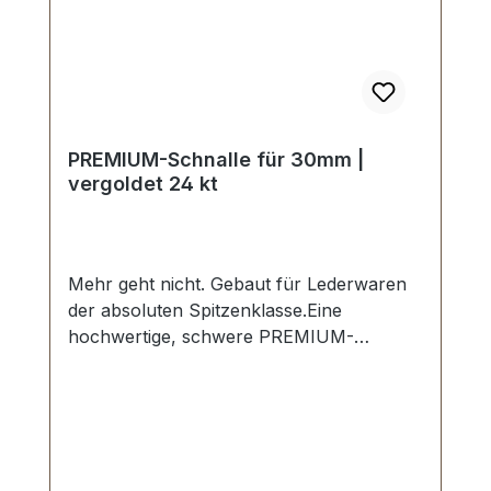
PREMIUM-Schnalle für 30mm |
vergoldet 24 kt
Mehr geht nicht. Gebaut für Lederwaren
der absoluten Spitzenklasse.Eine
hochwertige, schwere PREMIUM-
Schiebeschnalle in der Farbe vergoldet 24
kt.Exklusiv aus der Serie PREMIUM von
ERICH VETTER | ISERLOHN |
GERMANY.Material: massives Messing.
Aus dem vollen Messing-Block gefräst.