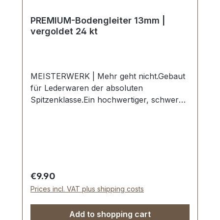
PREMIUM-Bodengleiter 13mm |
vergoldet 24 kt
MEISTERWERK | Mehr geht nicht.Gebaut
für Lederwaren der absoluten
Spitzenklasse.Ein hochwertiger, schwerer
PREMIUM-Bodengleiter in der Farbe
vergoldet 24 kt.Exklusiv aus der Serie
PREMIUM von ERICH VETTER |
ISERLOHN | GERMANY.Material: massives
Messing.Handgeschliffen. Handpoliert.
Handgalvanisiert.Nahtlose Oberfläche mit
Regular price:
€9.90
perfekten Kanten.Sehr stabil, bestens
Prices incl. VAT plus shipping costs
geeignet für Koffer, Taschen,
Reisetaschen, Holzkoffer
Add to shopping cart
etc.Durchmesser: 13 mm, Höhe: 9 mm-Die