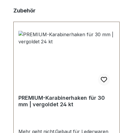
Skip product gallery
Zubehör
PREMIUM-Karabinerhaken für 30
mm | vergoldet 24 kt
Mehr geht nicht.Gebaut für Lederwaren