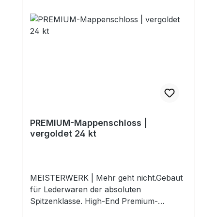
MÖGLICH. Montage durch Fachbetrieb
(Täschner/Sattler) wird empfohlen. -
Lieferumfang: 1 Stück Mappenschloss
nickel hochglanzpoliert, bestehend aus
Oberteil und Unterteil. 1 Stück
Hohlschlüssel 6 Stück Nietstifte.
PREMIUM-Mappenschloss |
vergoldet 24 kt
MEISTERWERK | Mehr geht nicht.Gebaut
für Lederwaren der absoluten
Spitzenklasse. High-End Premium-
Mappenschloss in der Farbe vergoldet 24