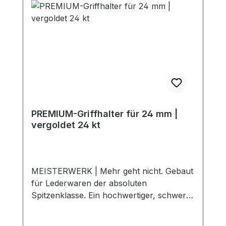
RÜCKGABE MÖGLICH.Montage durch
Fachbetrieb (Täschner/Sattler) wird
empfohlen.-Lieferumfang:1 Stück Griffring
PREMIUM-Griffhalter für 24 mm |
vergoldet 24 kt
MEISTERWERK | Mehr geht nicht. Gebaut
für Lederwaren der absoluten
Spitzenklasse. Ein hochwertiger, schwerer
PREMIUM-Griffhalter für Koffer in der
Farbe vergoldet 24 kt. Exklusiv aus der