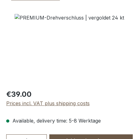
Skip image gallery
Regular price:
€39.00
Prices incl. VAT plus shipping costs
Available, delivery time: 5-8 Werktage