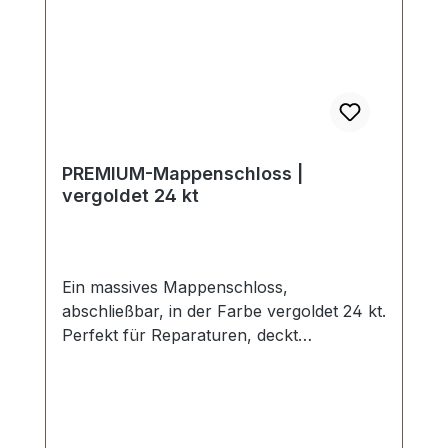
Lieferumfang: 1 Stück Mappenschloss
vergoldet 24 kt, bestehend aus Oberteil
und Unterteil. 6 Stück Nietstifte vergoldet
24 kt. 1 Stück Anleitung zum Einstellen
der Wunschkombination.
PREMIUM-Mappenschloss |
vergoldet 24 kt
Ein massives Mappenschloss,
abschließbar, in der Farbe vergoldet 24 kt.
Perfekt für Reparaturen, deckt
vorhandene Beschädigungen großflächig
ab. Aussenmaße: Breite: ca. 50 mm ,
Länge von oben nach unten ca. 48 mm ,
Gesamtstärke ca. 10 mm . Die Befestigung