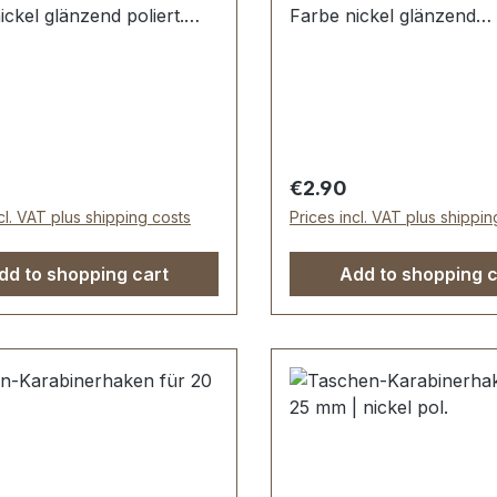
ickel glänzend poliert.
Farbe nickel glänzend
 mit Druckbolzen. Sehr
poliert.Sehr stabil, best
bestens geeignet für
geeignet für Taschen,
n, Handtaschen,
Handtaschen, Lederwar
aren und Patchwork.
Patchwork.Durchlassweit
ssweite: ca. 20 mm,
25 mm, Gesamtlänge vo
länge von oben nach
nach unten 60
 price:
Regular price:
€2.90
6 mm. Lieferumfang: 1
mm.Lieferumfang:1 Stüc
cl. VAT plus shipping costs
Prices incl. VAT plus shippin
arabinerhaken, drehbar
Karabinerhaken, drehba
dd to shopping cart
Add to shopping c