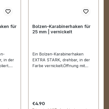
ken für
Bolzen-Karabinerhaken für
25 mm | vernickelt
en-
Ein Bolzen-Karabinerhaken
, in der
EXTRA STARK, drehbar, in der
liert.
Farbe vernickelt.Öffnung mit
n. Sehr
Druckbolzen.Bestens geeignet
für
zur Herstellung und Reparatur
von schweren Lederwaren,
ite: ca.
Hundesport- und
n oben
Reitsportartikeln etc.
erumfang:
Durchlassweite: ca. 25 mm,
Regular price:
€4.90
, drehbar
Gesamtlänge von oben nach