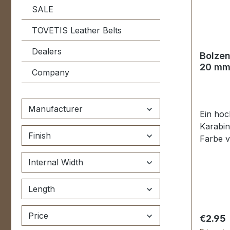
SALE
TOVETIS Leather Belts
Dealers
Bolzen
20 m
Company
Manufacturer
Ein hoc
Karabin
Finish
Farbe v
Druckbo
Internal Width
zur Her
von Ta
Reisege
Length
ca. 20
oben n
Price
Regular
€2.95
Lieferu