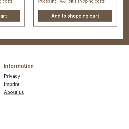
g costs
Prices incl. VAT plus shipping costs
unten 85 mm. Lieferumfang: 1
Stück Karabinerhaken, drehbar
art
Add to shopping cart
Information
Privacy
Imprint
About us