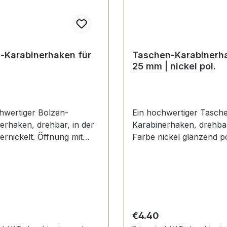
-Karabinerhaken für
Taschen-Karabinerha
m
25 mm | nickel pol.
hwertiger Bolzen-
Ein hochwertiger Tasch
erhaken, drehbar, in der
Karabinerhaken, drehbar
ernickelt. Öffnung mit
Farbe nickel glänzend po
lzen. Bestens geeignet
Öffnung mit Druckbolze
stellung und Reparatur
stabil, bestens geeignet 
schen, Lederwaren und
Taschen, Handtaschen,
päck etc. Durchlassweite:
Lederwaren. Durchlasswe
 mm, Gesamtlänge von
25 mm, Gesamtlänge vo
ach unten 65 mm.
nach unten 71 mm. Lief
 price:
Regular price:
€4.40
mfang: 1 Stück
1 Stück Karabinerhaken