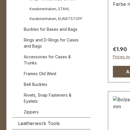
Farbe n
Karabinerhaken, STAHL
Öffnung
stabil, 
Karabinerhaken, KUNSTSTOFF
Tasche
Buckles for Bases and Bags
Lederw
Durchla
Rings and D-Rings for Cases
Gesamt
and Bags
Regular
€1.90
unten 4
Accessories for Cases &
Prices in
Stück K
Trunks
A
Frames Old West
Belt Buckles
Rivets, Snap Fasteners &
Eyelets
Zippers
Leatherwork Tools