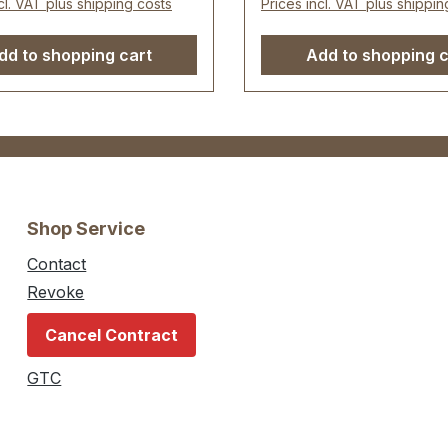
cl. VAT plus shipping costs
Prices incl. VAT plus shippin
erhaken, drehbar
dd to shopping cart
Add to shopping c
Shop Service
Contact
Revoke
Cancel Contract
GTC