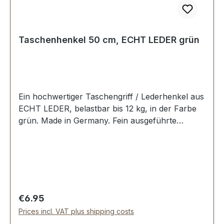
Taschenhenkel 50 cm, ECHT LEDER grün
Ein hochwertiger Taschengriff / Lederhenkel aus
ECHT LEDER, belastbar bis 12 kg, in der Farbe
grün. Made in Germany. Fein ausgeführte
Steppnaht, mit starker, eingenähter Kunststoff-
Wulst. Länge: 50 cm, Ansatzbreite: 3,5 cm.
Lieferumfang: 1 Stück Taschenhenkel
Regular price:
€6.95
Prices incl. VAT plus shipping costs