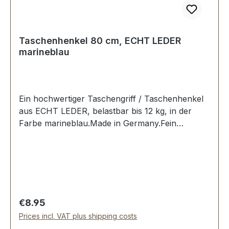
Taschenhenkel 80 cm, ECHT LEDER
marineblau
Ein hochwertiger Taschengriff / Taschenhenkel
aus ECHT LEDER, belastbar bis 12 kg, in der
Farbe marineblau.Made in Germany.Fein
ausgeführte Steppnaht, mit starker, eingenähter
Kunststoff-Wulst.Länge: 80 cm, Ansatzbreite: 3,5
cm.Lieferumfang:1 Stück Taschenhenkel
Regular price:
€8.95
Prices incl. VAT plus shipping costs