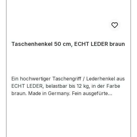
Taschenhenkel 50 cm, ECHT LEDER braun
Ein hochwertiger Taschengriff / Lederhenkel aus
ECHT LEDER, belastbar bis 12 kg, in der Farbe
braun. Made in Germany. Fein ausgefürte
Steppnaht, mit starker, eingenähter Kunststoff-
Wulst. Länge: 50 cm, Ansatzbreite: 3,5 cm.
Lieferumfang: 1 Stück Taschenhenkel