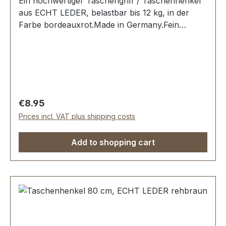
Ein hochwertiger Taschengriff / Taschenhenkel
aus ECHT LEDER, belastbar bis 12 kg, in der
Farbe bordeauxrot.Made in Germany.Fein
ausgeführte Steppnaht, mit starker, eingenähter
Kunststoff-Wulst.Länge: 80 cm, Ansatzbreite: 3,5
cm.Lieferumfang:1 Stück Taschenhenkel
Regular price:
€8.95
Prices incl. VAT plus shipping costs
Add to shopping cart