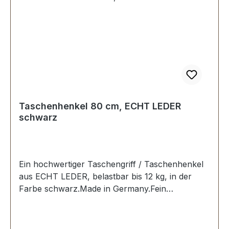
Taschenhenkel 80 cm, ECHT LEDER
schwarz
Ein hochwertiger Taschengriff / Taschenhenkel
aus ECHT LEDER, belastbar bis 12 kg, in der
Farbe schwarz.Made in Germany.Fein
ausgeführte Steppnaht, mit starker, eingenähter
Kunststoff-Wulst.Länge: 80 cm, Ansatzbreite: 3,5
cm.Lieferumfang:1 Stück Taschenhenkel