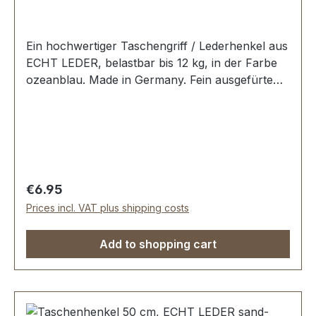
Ein hochwertiger Taschengriff / Lederhenkel aus
ECHT LEDER, belastbar bis 12 kg, in der Farbe
ozeanblau. Made in Germany. Fein ausgefürte
Steppnaht, mit starker, eingenähter Kunststoff-
Wulst. Länge: 50 cm, Ansatzbreite: 3,5 cm.
Lieferumfang: 1 Stück Taschenhenkel
Regular price:
€6.95
Prices incl. VAT plus shipping costs
Add to shopping cart