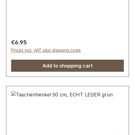
ausgeführte Steppnaht, mit starker, eingenähter
Kunststoff-Wulst. Länge: 50 cm, Ansatzbreite:
3,5 cm. Lieferumfang: 1 Stück Taschenhenkel
Regular price:
€6.95
Prices incl. VAT plus shipping costs
Add to shopping cart