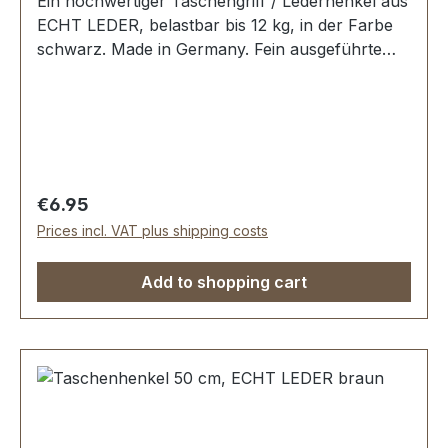
Ein hochwertiger Taschengriff / Lederhenkel aus
ECHT LEDER, belastbar bis 12 kg, in der Farbe
schwarz. Made in Germany. Fein ausgeführte
Steppnaht, mit starker, eingenähter Kunststoff-
Wulst. Länge: 50 cm, Ansatzbreite: 3,5 cm.
Lieferumfang: 1 Stück Taschenhenkel
Regular price:
€6.95
Prices incl. VAT plus shipping costs
Add to shopping cart