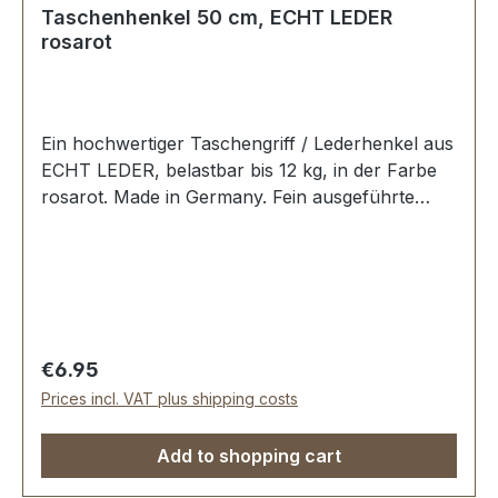
Taschenhenkel 50 cm, ECHT LEDER
rosarot
Ein hochwertiger Taschengriff / Lederhenkel aus
ECHT LEDER, belastbar bis 12 kg, in der Farbe
rosarot. Made in Germany. Fein ausgeführte
Steppnaht, mit starker, eingenähter Kunststoff-
Wulst. Länge: 50 cm, Ansatzbreite: 3,5 cm.
Lieferumfang: 1 Stück Taschenhenkel
Regular price:
€6.95
Prices incl. VAT plus shipping costs
Add to shopping cart