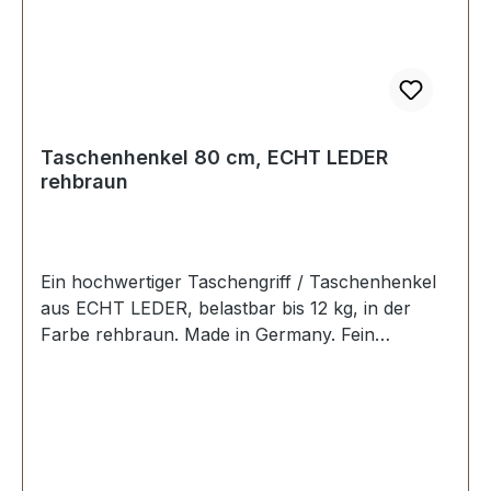
Taschenhenkel 80 cm, ECHT LEDER
rehbraun
Ein hochwertiger Taschengriff / Taschenhenkel
aus ECHT LEDER, belastbar bis 12 kg, in der
Farbe rehbraun. Made in Germany. Fein
ausgefürte Steppnaht, mit starker, eingenähter
Kunststoff-Wulst. Länge: 80 cm, Ansatzbreite:
3,5 cm. Lieferumfang: 1 Stück Taschenhenkel