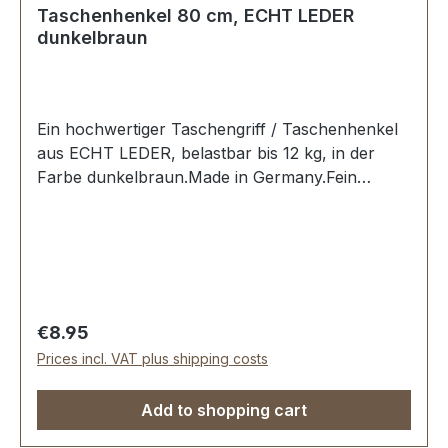
Taschenhenkel 80 cm, ECHT LEDER
dunkelbraun
Ein hochwertiger Taschengriff / Taschenhenkel
aus ECHT LEDER, belastbar bis 12 kg, in der
Farbe dunkelbraun.Made in Germany.Fein
ausgeführte Steppnaht, mit starker, eingenähter
Kunststoff-Wulst.Länge: 80 cm, Ansatzbreite: 3,5
cm.Lieferumfang:1 Stück Taschenhenkel
Regular price:
€8.95
Prices incl. VAT plus shipping costs
Add to shopping cart