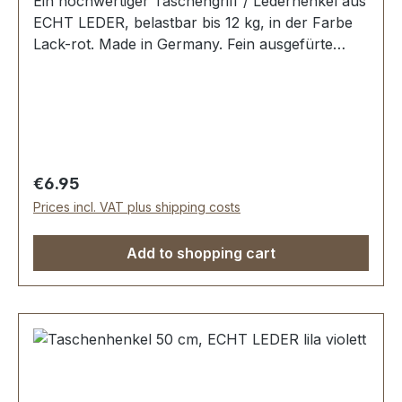
Ein hochwertiger Taschengriff / Lederhenkel aus
ECHT LEDER, belastbar bis 12 kg, in der Farbe
Lack-rot. Made in Germany. Fein ausgefürte
Steppnaht, mit starker, eingenähter Kunststoff-
Wulst. Länge: 50 cm, Ansatzbreite: 3,5 cm.
Lieferumfang: 1 Stück Taschenhenkel
Regular price:
€6.95
Prices incl. VAT plus shipping costs
Add to shopping cart