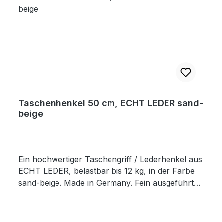
Taschenhenkel 50 cm, ECHT LEDER sand-
beige
Ein hochwertiger Taschengriff / Lederhenkel aus
ECHT LEDER, belastbar bis 12 kg, in der Farbe
sand-beige. Made in Germany. Fein ausgeführte
Steppnaht, mit starker, eingenähter Kunststoff-
Wulst. Länge: 50 cm, Ansatzbreite: 3,5 cm.
Lieferumfang: 1 Stück Taschenhenkel