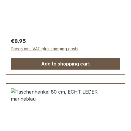
ausgeführte Steppnaht, mit starker, eingenähter
Kunststoff-Wulst.Länge: 80 cm, Ansatzbreite: 3,5
cm.Lieferumfang:1 Stück Taschenhenkel
Regular price:
€8.95
Prices incl. VAT plus shipping costs
Add to shopping cart