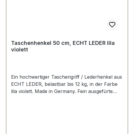
Taschenhenkel 50 cm, ECHT LEDER lila
violett
Ein hochwertiger Taschengriff / Lederhenkel aus
ECHT LEDER, belastbar bis 12 kg, in der Farbe
lila violett. Made in Germany. Fein ausgefürte
Steppnaht, mit starker, eingenähter Kunststoff-
Wulst. Länge: 50 cm, Ansatzbreite: 3,5 cm.
Lieferumfang: 1 Stück Taschenhenkel