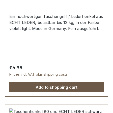
Ein hochwertiger Taschengriff / Lederhenkel aus
ECHT LEDER, belastbar bis 12 kg, in der Farbe
violett light. Made in Germany. Fein ausgeführte
Steppnaht, mit starker, eingenähter Kunststoff-
Wulst. Länge: 50 cm, Ansatzbreite: 3,5 cm.
Lieferumfang: 1 Stück Taschenhenkel
Regular price:
€6.95
Prices incl. VAT plus shipping costs
Add to shopping cart