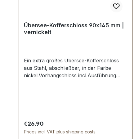
Übersee-Kofferschloss 90x145 mm |
vernickelt
Ein extra großes Übersee-Kofferschloss
aus Stahl, abschließbar, in der Farbe
nickel.Vorhangschloss incl.Ausführung
aufliegend, handpolierte
Oberfläche.Aussenmaße der Schlossplatte:
Breite: ca. 90 mm , Länge von oben nach
unten ca. 145 mm.Nietlöcher (auch für
Schrauben geeignet).Lieferumfang:1 Stück
Kofferschloss, bestehend aus Oberteil und
Regular price:
€26.90
Unterteil1 Stück Schlüssel1 Stück
Prices incl. VAT plus shipping costs
Vorhangschloss mit extra Schlüssel7 Stück