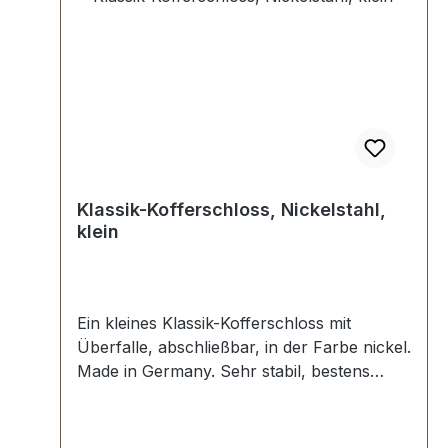
Klassik-Kofferschloss, Nickelstahl,
klein
Ein kleines Klassik-Kofferschloss mit
Überfalle, abschließbar, in der Farbe nickel.
Made in Germany. Sehr stabil, bestens
geeignet für klassische Koffer, Oldtimer und
Vintage Reisegepäck sowie Akkordeon-
Koffer. Nickelstahl, aufgewalzte Oberfläche.