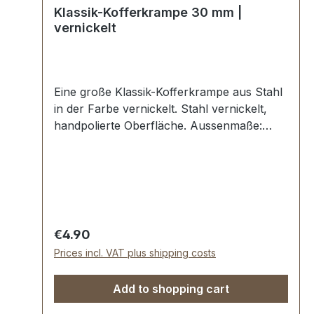
Klassik-Kofferkrampe 30 mm |
vernickelt
Eine große Klassik-Kofferkrampe aus Stahl
in der Farbe vernickelt. Stahl vernickelt,
handpolierte Oberfläche. Aussenmaße:
Durchlassweite: ca. 30 x 9 mm. Nietlöcher
(auch für Schrauben geeignet).
Lieferumfang: 1 Stück Kofferkrampe
Regular price:
€4.90
Prices incl. VAT plus shipping costs
Add to shopping cart