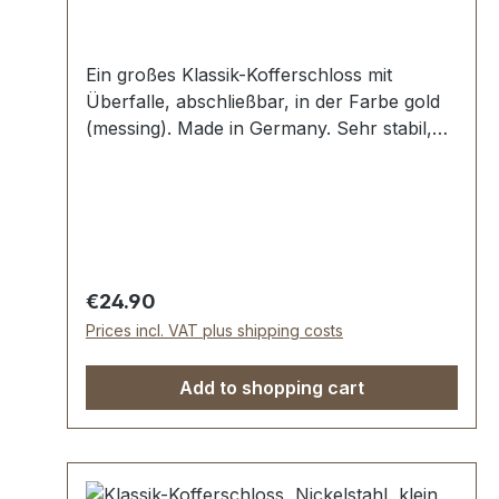
Ein großes Klassik-Kofferschloss mit
Überfalle, abschließbar, in der Farbe gold
(messing). Made in Germany. Sehr stabil,
bestens geeignet für klassische Koffer,
Oldtimer und Vintage Reisegepäck.
Messingstahl mit Vintage-Optik, aufgewalzte
Oberfläche. Patina garantiert. Aussenmaße
der Schlossplatte: Breite: ca. 75 mm , Länge
von oben nach unten ca. 45 mm.
Regular price:
€24.90
Nietlöcher (auch für Schrauben geeignet).
Prices incl. VAT plus shipping costs
Lieferumfang: 1 Stück Kofferschloss,
bestehend aus Oberteil (Überfalle) und
Add to shopping cart
Unterteil 1 Stück Schlüssel Lieferung
erfolgt paarweise (L + R)