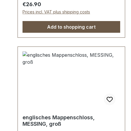
und Unterteil.
Regular price:
€26.90
Prices incl. VAT plus shipping costs
Add to shopping cart
englisches Mappenschloss,
MESSING, groß