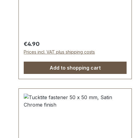
Aussenmaße: Durchlassweite: ca. 30 x 9
mm. Nietlöcher (auch für Schrauben
geeignet). Lieferumfang: 1 Stück
Kofferkrampe
Regular price:
€4.90
Prices incl. VAT plus shipping costs
Add to shopping cart