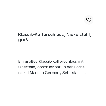
Klassik-Kofferschloss, Nickelstahl,
groß
Ein großes Klassik-Kofferschloss mit
Überfalle, abschließbar, in der Farbe
nickel.Made in Germany.Sehr stabil,
bestens geeignet für klassische Koffer,
Oldtimer und Vintage
Reisegepäck.Nickelstahl, aufgewalzte
Oberfläche.Ausführung
aufliegend.Aussenmaße der Schlossplatte: