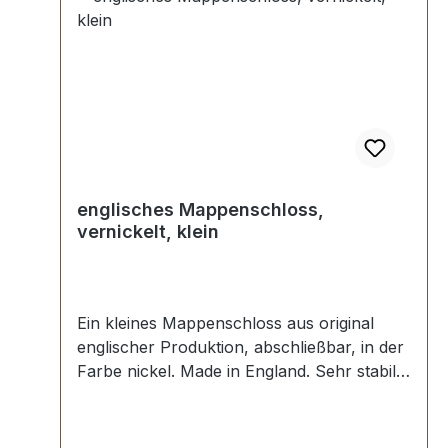
Mappenschloss, bestehend aus Oberteil
und Unterteil 1 Stück Schlüssel 1 Stück
Messing-Klammer (zur Befestigung des
Oberteils) 1 Stück Unterlegscheibe (zur
Befestigung des Unterteils)
englisches Mappenschloss,
vernickelt, klein
Ein kleines Mappenschloss aus original
englischer Produktion, abschließbar, in der
Farbe nickel. Made in England. Sehr stabil,
bestens geeignet für klassische Mappen,
Taschen und Vintage Reisegepäck. Stahl
vernickelt, handpolierte Oberfläche.