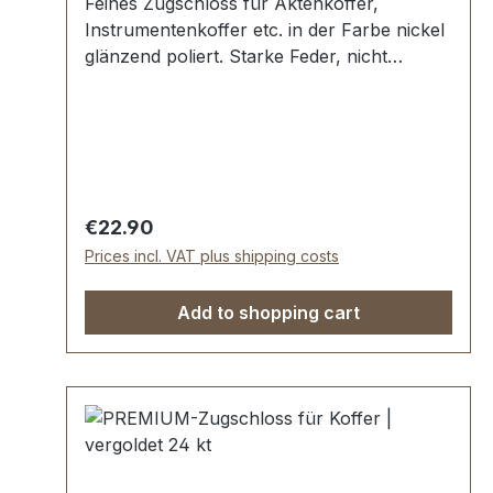
Feines Zugschloss für Aktenkoffer,
Instrumentenkoffer etc. in der Farbe nickel
glänzend poliert. Starke Feder, nicht
absperrbar. In Manufakturarbeit von Hand
poliert. Aussenmaße: Breite: ca. 30 mm ,
Länge von oben nach unten ca. 40 mm ,
Gesamtstärke ca. 8 mm. Lieferumfang: 1
Stück Zugschloss, bestehend aus Oberteil
und Unterteil.
Regular price:
€22.90
Prices incl. VAT plus shipping costs
Add to shopping cart