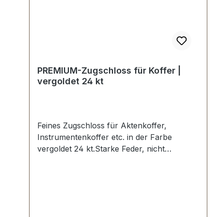
PREMIUM-Zugschloss für Koffer |
vergoldet 24 kt
Feines Zugschloss für Aktenkoffer,
Instrumentenkoffer etc. in der Farbe
vergoldet 24 kt.Starke Feder, nicht
absperrbar.In Manufakturarbeit von Hand
poliert.Aussenmaße: Breite: ca. 30 mm ,
Länge von oben nach unten ca. 40 mm ,
Gesamtstärke ca. 8 mm.Lieferumfang:1
Stück Zugschloss, bestehend aus Oberteil