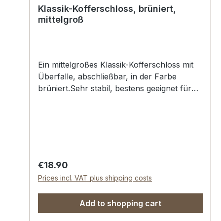
Klassik-Kofferschloss, brüniert,
mittelgroß
Ein mittelgroßes Klassik-Kofferschloss mit
Überfalle, abschließbar, in der Farbe
brüniert.Sehr stabil, bestens geeignet für
klassische Koffer, Oldtimer und Vintage
Reisegepäck sowie Akkordeon-Koffer.Stahl,
galvanisierte Oberfläche. Ausführung
aufliegend. Aussenmaße der Schlossplatte:
Breite: ca. 65 mm , Länge von oben nach
unten ca. 40 mm. Nietlöcher (auch für
Regular price:
€18.90
Schrauben geeignet). Lieferumfang: 1 Stück
Prices incl. VAT plus shipping costs
Kofferschloss, bestehend aus Oberteil
(Überfalle) und Unterteil 1 Stück Schlüssel-
Add to shopping cart
Lieferung erfolgt paarweise (L + R)