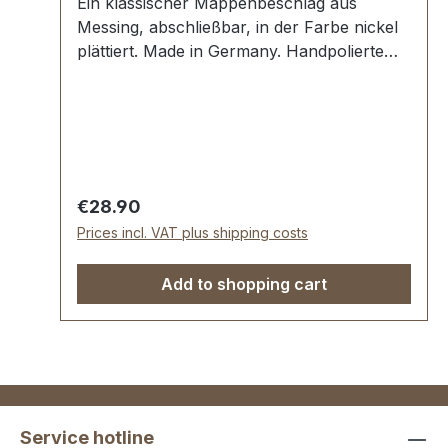
Ein klassischer Mappenbeschlag aus
Messing, abschließbar, in der Farbe nickel
plättiert. Made in Germany. Handpolierte
Oberfläche mit VINTAGE-Optik.
Aussenmaße der Schlossplatte: Breite: ca.
50 mm , Länge von oben nach unten ca.
70 mm. Befestigung: Nietlöcher.-Montage
durch Fachbetrieb (Täschner/Sattler) wird
empfohlen.- Lieferumfang: 1 Stück
Regular price:
€28.90
Kofferschloss, bestehend aus Oberteil und
Prices incl. VAT plus shipping costs
Unterteil 1 Stück Schlüssel7 Stück
Nietstifte
Add to shopping cart
Service hotline