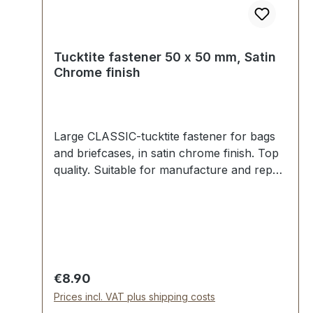
Tucktite fastener 50 x 50 mm, Satin
Chrome finish
Large CLASSIC-tucktite fastener for bags
and briefcases, in satin chrome finish. Top
quality. Suitable for manufacture and repair
of high-quality bags, folders, leather
goods. Dimensions as follows: Width: 50
mm, Length 50 mm. The male section is
easily fixed with two clamps.The female
part is secured via four malleable spikes
and washer. 1 piece tucktite fastener,
Regular price:
€8.90
male/female 2 clamps (for fastening male
Prices incl. VAT plus shipping costs
part) 1 washer (for fastening female part)