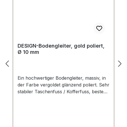
Fachbetrieb (Täschner/Sattler) wird
empfohlen.- Lieferumfang: 1 Stück
Griffhalter messing1 Stück Gewindestift
messing1 Stück Griffplatte messing2 Stück
Schrauben
DESIGN-Bodengleiter, gold poliert,
Ø 10 mm
Ein hochwertiger Bodengleiter, massiv, in
der Farbe vergoldet glänzend poliert. Sehr
stabiler Taschenfuss / Kofferfuss, bestens
geeignet für Aktenkoffer, Reisekoffer,
Holzkoffer etc. Durchmesser: 10 mm
Höhe: 6 mm Lieferumfang: 1 Stück
Bodengleiter 1 Stück Schraube