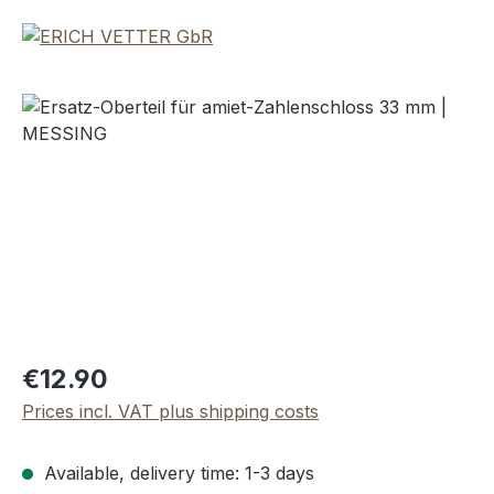
Skip image gallery
Regular price:
€12.90
Prices incl. VAT plus shipping costs
Available, delivery time: 1-3 days