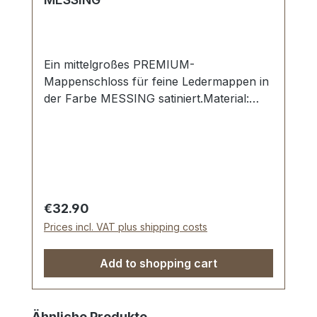
Ein mittelgroßes PREMIUM-
Mappenschloss für feine Ledermappen in
der Farbe MESSING satiniert.Material:
MESSING massiv. Schwere PREMIUM-
Ausführung.Aussenmaße: Breite: ca. 36
mm , Länge von oben nach unten ca. 55
mm , Gesamtstärke ca. 10 mm.Starke
Klammern zur Befestigung.Lieferumfang:1
Stück Mappenschloss, bestehend aus
Regular price:
€32.90
Oberteil und Unterteil1 Stück Schlüssel1
Prices incl. VAT plus shipping costs
Stück Unterlegscheibe (zur Befestigung
des Unterteils)
Add to shopping cart
Skip product gallery
Ähnliche Produkte