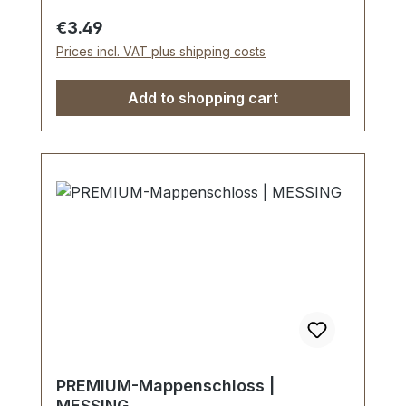
Regular price:
€3.49
Prices incl. VAT plus shipping costs
Add to shopping cart
PREMIUM-Mappenschloss |
MESSING