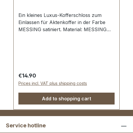
Ein kleines Luxus-Kofferschloss zum
Einlassen für Aktenkoffer in der Farbe
MESSING satiniert. Material: MESSING
massiv. Schwere Luxus-
Ausführung.Aussenmaße der
Schlossplatte: Länge: ca. 42 mm , Breite:
ca. 26 mm.Nietlöcher zur
Befestigung.Lieferumfang: 1 Stück
Aktenkofferschloss 1 Stück Oberteil für
Regular price:
€14.90
Aktenkofferschloss 1 Stück Schlüssel 6
Prices incl. VAT plus shipping costs
Stück Zweispitznieten
Add to shopping cart
Service hotline