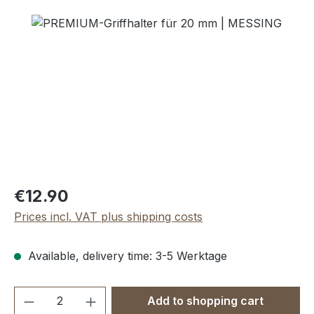
Skip image gallery
Regular price:
€12.90
Prices incl. VAT plus shipping costs
Available, delivery time: 3-5 Werktage
Product Quantity: Enter the desired amou
Add to shopping cart