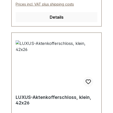
Lieferumfang: 1 Stück Zahlenschloss 1
Prices incl. VAT plus shipping costs
Stück Oberteil für Zahlenschloss 6 Stück
Zweispitznieten 1 Stück Anleitung zum
Details
Einstellen der Wunschkombination
LUXUS-Aktenkofferschloss, klein,
42x26