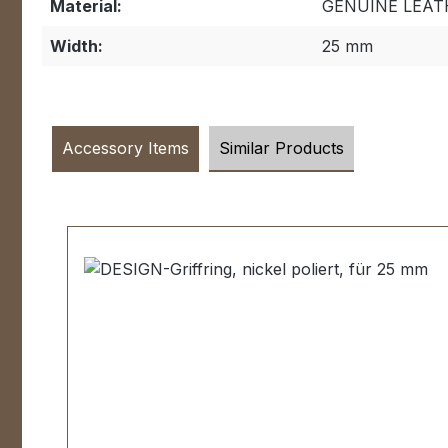
Material:
GENUINE LEAT
Width:
25 mm
Accessory Items
Similar Products
Skip product gallery