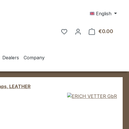
English
€0.00
Shoppin
Dealers
Company
aps, LEATHER
e: