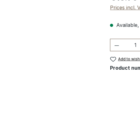
Prices incl.
Available,
Product 
Add to wishl
Product nu