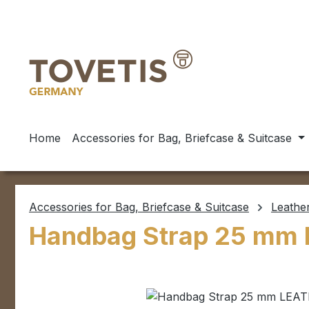
ip to main content
Skip to search
Skip to main navigation
Home
Accessories for Bag, Briefcase & Suitcase
Accessories for Bag, Briefcase & Suitcase
Leathe
Handbag Strap 25 mm 
Skip image gallery