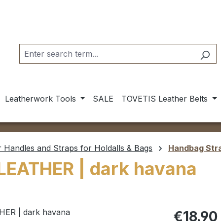
Leatherwork Tools
SALE
TOVETIS Leather Belts
r Handles and Straps for Holdalls & Bags
Handbag Str
LEATHER | dark havana
Regular pric
€18.90