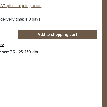
 VAT plus shipping costs
 delivery time: 1-3 days
Quantity: Enter the desired amount or u
Add to shopping cart
ist
mber:
TRL-25-150-dbr