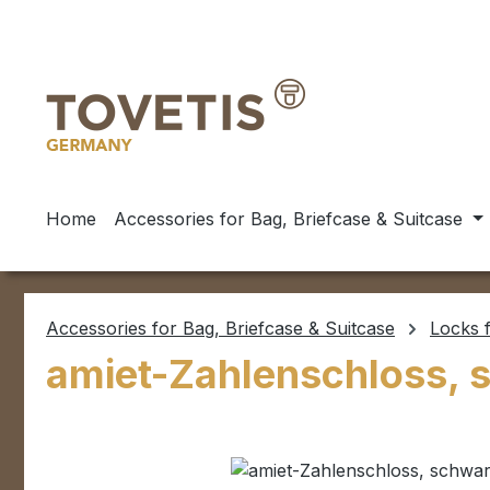
ip to main content
Skip to search
Skip to main navigation
Home
Accessories for Bag, Briefcase & Suitcase
Accessories for Bag, Briefcase & Suitcase
Locks f
amiet-Zahlenschloss, 
Skip image gallery