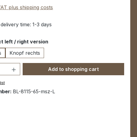
 VAT plus shipping costs
 delivery time: 1-3 days
t left / right version
s
Knopf rechts
Quantity: Enter the desired amount or u
Add to shopping cart
ist
mber:
BL-8115-65-msz-L