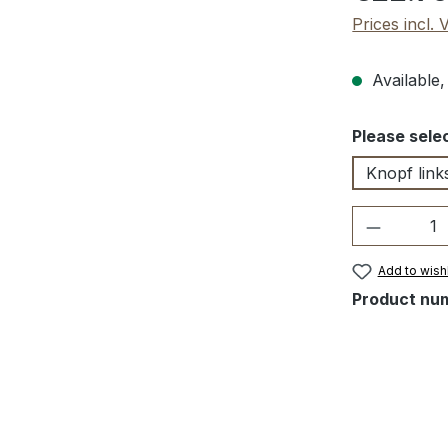
Prices incl.
Available,
Select
Please selec
Knopf link
Product 
Add to wishl
Product nu