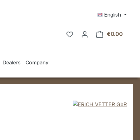
English
€0.00
Shoppin
Dealers
Company
e:
0