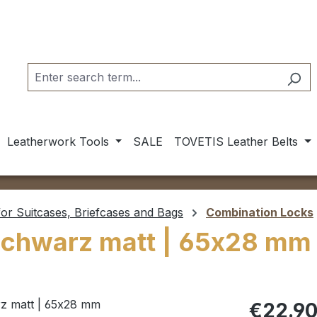
Leatherwork Tools
SALE
TOVETIS Leather Belts
or Suitcases, Briefcases and Bags
Combination Locks
schwarz matt | 65x28 mm
Regular pric
€22.9