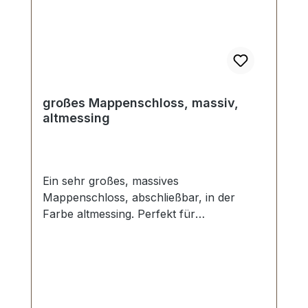
großes Mappenschloss, massiv,
altmessing
Ein sehr großes, massives
Mappenschloss, abschließbar, in der
Farbe altmessing. Perfekt für
Reparaturen, deckt vorhandene
Beschädigungen großflächig ab.
Aussenmaße: Breite: ca. 55 mm , Länge
von oben nach unten ca. 40 mm ,
Gesamtstärke ca. 10 mm . Die Befestigung