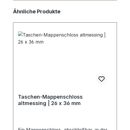
Skip product gallery
Ähnliche Produkte
Taschen-Mappenschloss
altmessing | 26 x 36 mm
Ein Mappenschloss, abschließbar, in der