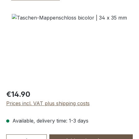
Skip image gallery
Regular price:
€14.90
Prices incl. VAT plus shipping costs
Available, delivery time: 1-3 days