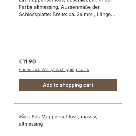
Farbe altmessing. Aussenmaße der
Schlossplatte: Breite: ca. 26 mm , Länge
von oben nach unten ca. 36 mm ,
Gesamtstärke ca. 8 mm . Kein
Spezialwerkzeug zur Befestigung
erforderlich. Lieferumfang: 1 Stück
Mappenschloss, bestehend aus Oberteil
und Unterteil 1 Stück Schlüssel 1 Stück
Regular price:
€11.90
Unterlegscheibe (zur Befestigung des
Prices incl. VAT plus shipping costs
Unterteils)
Add to shopping cart