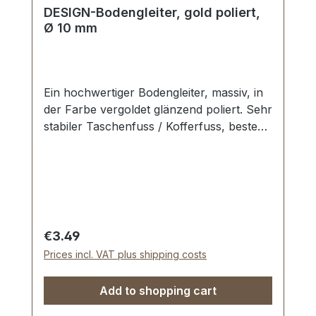
DESIGN-Bodengleiter, gold poliert,
Ø 10 mm
Ein hochwertiger Bodengleiter, massiv, in
der Farbe vergoldet glänzend poliert. Sehr
stabiler Taschenfuss / Kofferfuss, bestens
geeignet für Aktenkoffer, Reisekoffer,
Holzkoffer etc. Durchmesser: 10 mm
Höhe: 6 mm Lieferumfang: 1 Stück
Bodengleiter 1 Stück Schraube
Regular price:
€3.49
Prices incl. VAT plus shipping costs
Add to shopping cart