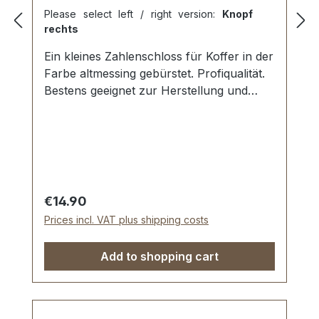
Please select left / right version:
Knopf
rechts
Ein kleines Zahlenschloss für Koffer in der
Farbe altmessing gebürstet. Profiqualität.
Bestens geeignet zur Herstellung und
Reparatur von Koffern, Aktenkoffern und
Holzkoffern etc. Aussenmaße der
Schlossplatte: Länge: ca. 65 mm , Breite:
ca. 28 mm , Einlasstiefe ca. 11 mm.
Nietlöcher zur Befestigung. Lieferumfang:
1 Stück Zahlenschloss 1 Stück Oberteil für
Regular price:
€14.90
Zahlenschloss 1 Stück Anleitung zum
Prices incl. VAT plus shipping costs
Einstellen der Wunschkombination 6
Stück Zweispitznieten zur Befestigung
Add to shopping cart