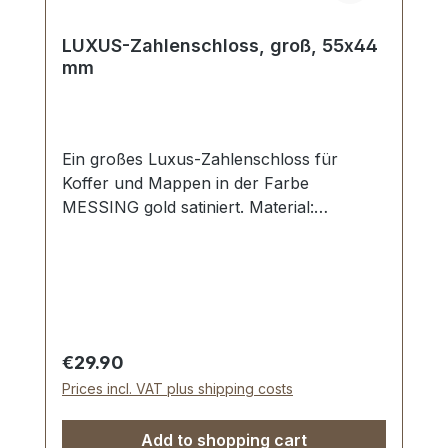
LUXUS-Zahlenschloss, groß, 55x44
mm
Ein großes Luxus-Zahlenschloss für
Koffer und Mappen in der Farbe
MESSING gold satiniert. Material:
MESSING massiv. Schwere Luxus-
Qualität. Aussenmaße der Schlossplatte:
Länge: ca. 55 mm , Breite: ca. 44 mm ,
Einlasstiefe ca. 11 mm . Nietlöcher zur
Befestigung. Lieferumfang: 1 Stück
Zahlenschloss 1 Stück Oberteil für
Regular price:
€29.90
Zahlenschloss 6 Stück Zweispitznieten 1
Prices incl. VAT plus shipping costs
Stück Anleitung zum Einstellen der
Wunschkombination
Add to shopping cart