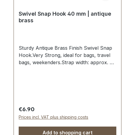
Swivel Snap Hook 40 mm | antique
brass
Sturdy Antique Brass Finish Swivel Snap
Hook.Very Strong, ideal for bags, travel
bags, weekenders.Strap width: approx. 40
mm, overall length 60 mm.Scope of
delivery:1 pc. Swivel Snap Hook
Regular price:
€6.90
Prices incl. VAT plus shipping costs
Add to shopping cart