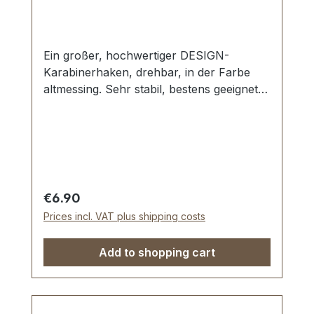
Ein großer, hochwertiger DESIGN-
Karabinerhaken, drehbar, in der Farbe
altmessing. Sehr stabil, bestens geeignet
für Taschen, Reisetaschen, Weekender.
Durchlassweite: ca. 40 mm, Gesamtlänge
von oben nach unten 59 mm.
Lieferumfang: 1 Stück Karabinerhaken,
drehbar
Regular price:
€6.90
Prices incl. VAT plus shipping costs
Add to shopping cart