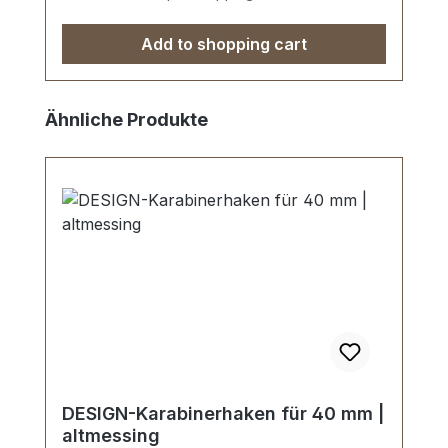
Add to shopping cart
Skip product gallery
Ähnliche Produkte
DESIGN-Karabinerhaken für 40 mm |
altmessing