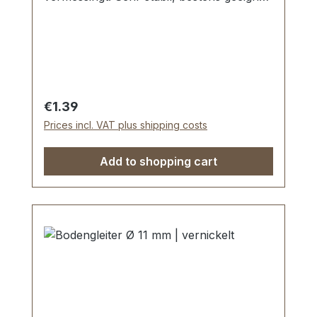
für Taschen, Koffer, etc. Durchmesser: 11
mm Höhe: 6 mm Lieferumfang: 1 Stück
Bodengleiter
Regular price:
€1.39
Prices incl. VAT plus shipping costs
Add to shopping cart