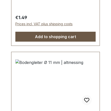
Regular price:
€1.49
Prices incl. VAT plus shipping costs
Add to shopping cart