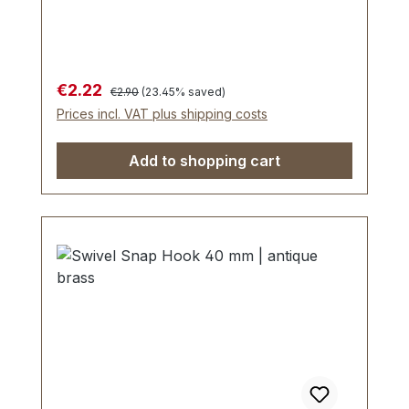
Lederwaren.Durchlassweite: ca. 17 mm,
Gesamtlänge von oben nach unten 56
mm.Lieferumfang:1 Stück
Karabinerhaken, drehbar
Regular price:
Sale price:
€2.22
€2.90
(23.45% saved)
Prices incl. VAT plus shipping costs
Add to shopping cart