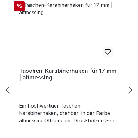
Discount
%
Taschen-Karabinerhaken für 17 mm
| altmessing
Ein hochwertiger Taschen-
Karabinerhaken, drehbar, in der Farbe
altmessing.Öffnung mit Druckbolzen.Sehr
stabil, bestens geeignet für Taschen,
Handtaschen,