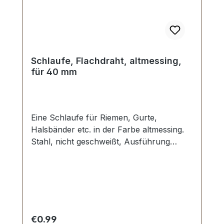
Schlaufe, Flachdraht, altmessing,
für 40 mm
Eine Schlaufe für Riemen, Gurte,
Halsbänder etc. in der Farbe altmessing.
Stahl, nicht geschweißt, Ausführung
altmessing. Durchlassweite: 40 x 11 mm,
Drahtstärke: 4,0 mm. Lieferumfang: 1
Stück Schlaufe
Regular price:
€0.99