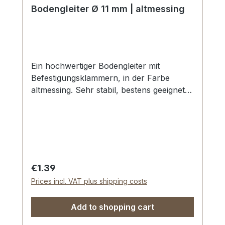
Bodengleiter Ø 11 mm | altmessing
Ein hochwertiger Bodengleiter mit
Befestigungsklammern, in der Farbe
altmessing. Sehr stabil, bestens geeignet
für Taschen, Koffer, etc. Durchmesser: 11
mm Höhe: 6 mm Lieferumfang: 1 Stück
Bodengleiter
Regular price:
€1.39
Prices incl. VAT plus shipping costs
Add to shopping cart