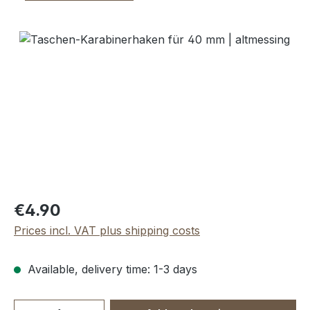
Skip image gallery
Regular price:
€4.90
Prices incl. VAT plus shipping costs
Available, delivery time: 1-3 days