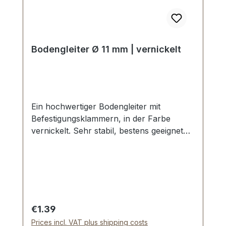
Bodengleiter Ø 11 mm | vernickelt
Ein hochwertiger Bodengleiter mit
Befestigungsklammern, in der Farbe
vernickelt. Sehr stabil, bestens geeignet
für Taschen, Koffer, etc. Durchmesser: 11
mm Höhe: 6 mm Lieferumfang: 1 Stück
Bodengleiter
Regular price:
€1.39
Prices incl. VAT plus shipping costs