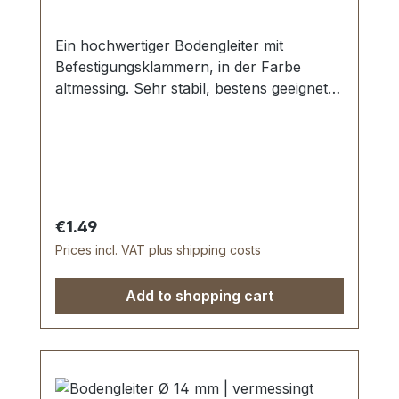
Ein hochwertiger Bodengleiter mit
Befestigungsklammern, in der Farbe
altmessing. Sehr stabil, bestens geeignet
für Taschen, Koffer, etc. Durchmesser: 14
mm Höhe: 8 mm Lieferumfang: 1 Stück
Bodengleiter
Regular price:
€1.49
Prices incl. VAT plus shipping costs
Add to shopping cart