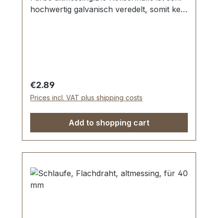
hochwertig galvanisch veredelt, somit kein
Abplatzen der Oberfläche.Sehr stabil,
bestens geeignet für Taschen, Rucksäcke,
Lederwaren.Stahl, 1 Dorn.Durchlassweite:
40 mm, Drahtstärke: 5,0
mm.Lieferumfang:1 Stück Rollschnalle
Regular price:
€2.89
Prices incl. VAT plus shipping costs
Add to shopping cart