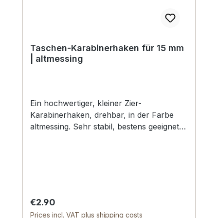
Taschen-Karabinerhaken für 15 mm
| altmessing
Ein hochwertiger, kleiner Zier-
Karabinerhaken, drehbar, in der Farbe
altmessing. Sehr stabil, bestens geeignet
für kleine Taschen, Handtaschen.
Durchlassweite: ca. 15 mm, Gesamtlänge
von oben nach unten 40 mm.
Lieferumfang: 1 Stück Karabinerhaken,
drehbar
Regular price:
€2.90
Prices incl. VAT plus shipping costs