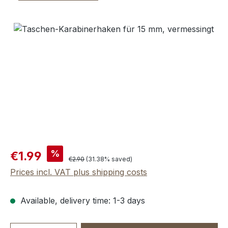
Skip image gallery
Sale price:
%
€1.99
Regular price:
€2.90
(31.38% saved)
Prices incl. VAT plus shipping costs
Available, delivery time: 1-3 days