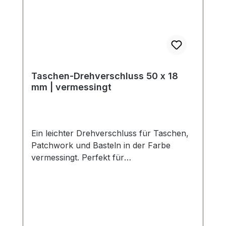
Taschen-Drehverschluss 50 x 18
mm | vermessingt
Ein leichter Drehverschluss für Taschen,
Patchwork und Basteln in der Farbe
vermessingt. Perfekt für
Patchworkarbeiten mit Filz, Stoff und
Textil - kein Spezialwerkzeug erforderlich.
Aussenmaße der Ösenplatte: Breite: ca. 50
mm , Länge von oben nach unten ca. 18
mm. Die Befestigung der Ösenplatte