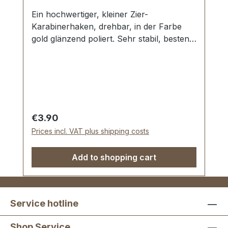
Ein hochwertiger, kleiner Zier-
Karabinerhaken, drehbar, in der Farbe
gold glänzend poliert. Sehr stabil, bestens
geeignet für kleine Taschen,
Handtaschen. Durchlassweite: ca. 15 mm,
Gesamtlänge von oben nach unten 40
mm. Lieferumfang: 1 Stück
Karabinerhaken, drehbar
Regular price:
€3.90
Prices incl. VAT plus shipping costs
Add to shopping cart
Service hotline
Shop Service