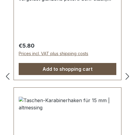
bestens geeignet für kleine Taschen,
Handtaschen. Durchlassweite: ca. 15 mm,
Gesamtlänge von oben nach unten 38
mm. Lieferumfang: 1 Stück
Karabinerhaken, drehbar
Regular price:
€5.80
Prices incl. VAT plus shipping costs
Add to shopping cart