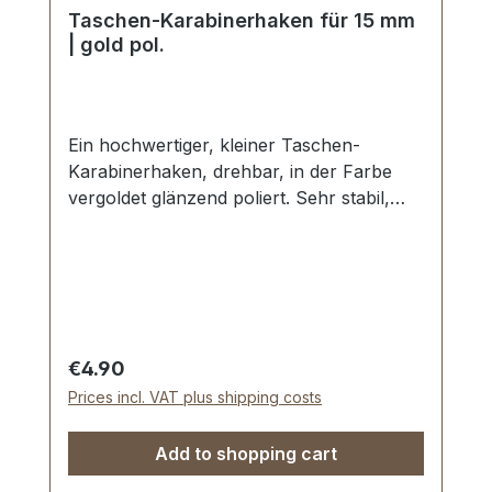
Taschen-Karabinerhaken für 15 mm
| gold pol.
Ein hochwertiger, kleiner Taschen-
Karabinerhaken, drehbar, in der Farbe
vergoldet glänzend poliert. Sehr stabil,
bestens geeignet für kleine Taschen,
Handtaschen, Lederwaren.
Durchlassweite: ca. 15 mm, Gesamtlänge
von oben nach unten 40 mm.
Lieferumfang: 1 Stück Karabinerhaken,
drehbar
Regular price:
€4.90
Prices incl. VAT plus shipping costs
Add to shopping cart