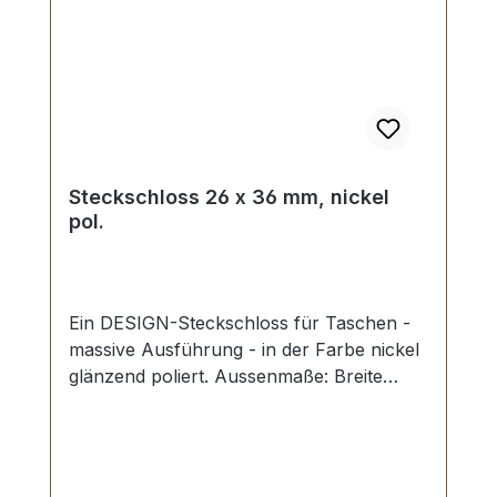
Steckschloss 26 x 36 mm, nickel
pol.
Ein DESIGN-Steckschloss für Taschen -
massive Ausführung - in der Farbe nickel
glänzend poliert. Aussenmaße: Breite
oben: ca. 26 mm , Länge von oben nach
unten ca. 36 mm , Gesamtstärke ca. 10
mm. Die Befestigung des Oberteils erfolgt
mit 2 beiliegenden Madenschrauben. Das