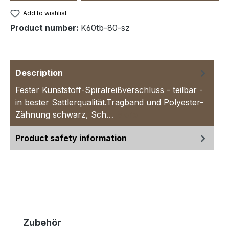
Add to wishlist
Product number:
K60tb-80-sz
Description
Fester Kunststoff-Spiralreißverschluss - teilbar -
in bester Sattlerqualität.Tragband und Polyester-
Zähnung schwarz, Sch…
More
Product safety information
Skip product gallery
Zubehör