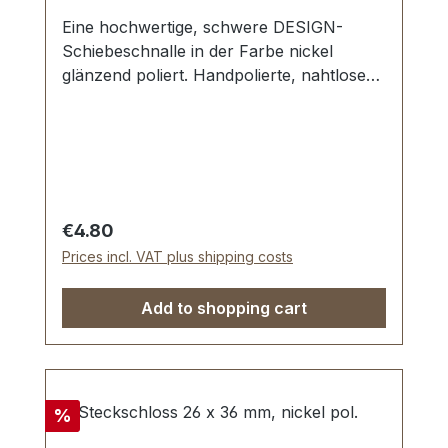
Eine hochwertige, schwere DESIGN-
Schiebeschnalle in der Farbe nickel
glänzend poliert. Handpolierte, nahtlose
Oberfläche mit perfekten Kanten. Sehr
stabil, bestens geeignet für Taschen,
Reisetaschen, Weekender. Durchlassweite:
25 mm, Durchlasshöhe: ca. 8 mm.
Lieferumfang: 1 Stück DESIGN-
Schiebeschnalle
Regular price:
€4.80
Prices incl. VAT plus shipping costs
Add to shopping cart
Discount
%