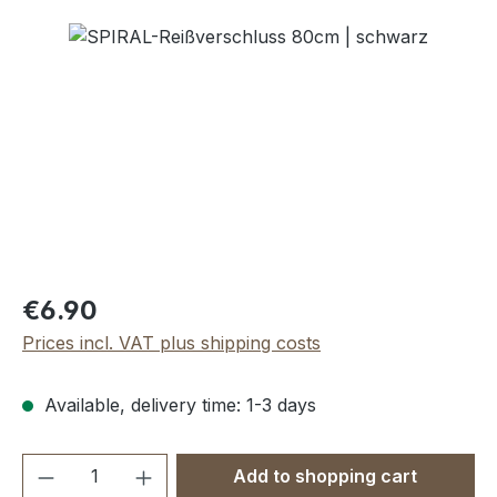
Skip image gallery
Regular price:
€6.90
Prices incl. VAT plus shipping costs
Available, delivery time: 1-3 days
Product Quantity: Enter the desired amou
Add to shopping cart