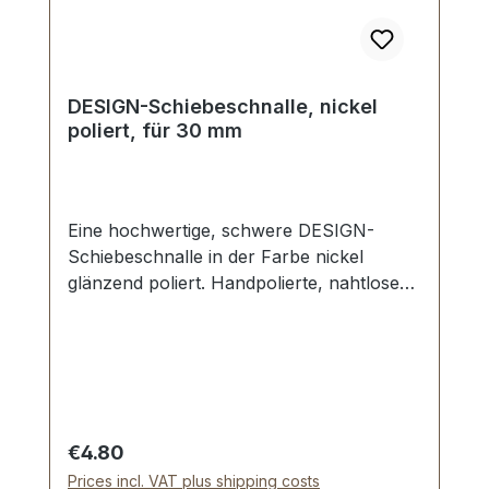
DESIGN-Schiebeschnalle, nickel
poliert, für 30 mm
Eine hochwertige, schwere DESIGN-
Schiebeschnalle in der Farbe nickel
glänzend poliert. Handpolierte, nahtlose
Oberfläche mit perfekten Kanten. Sehr
stabil, bestens geeignet für Taschen,
Reisetaschen, Weekender. Durchlassweite:
30 mm, Durchlasshöhe: ca. 8 mm.
Lieferumfang: 1 Stück DESIGN-
Schiebeschnalle
Regular price:
€4.80
Prices incl. VAT plus shipping costs