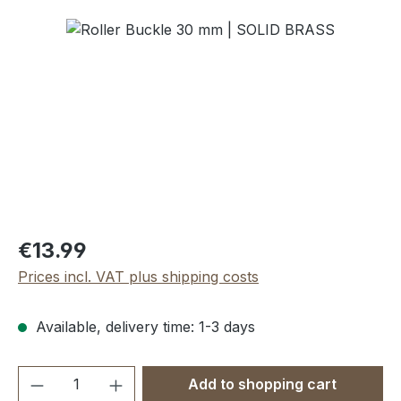
Skip image gallery
Regular price:
€13.99
Prices incl. VAT plus shipping costs
Available, delivery time: 1-3 days
Product Quantity: Enter the desired amou
Add to shopping cart