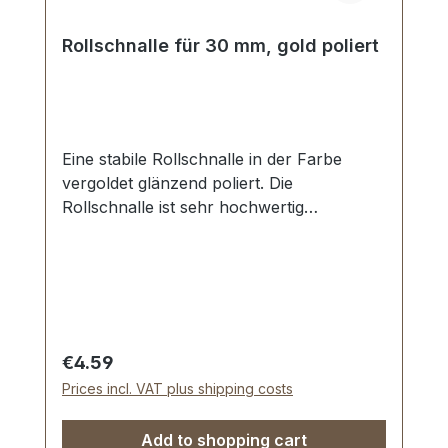
Rollschnalle für 30 mm, gold poliert
Eine stabile Rollschnalle in der Farbe
vergoldet glänzend poliert. Die
Rollschnalle ist sehr hochwertig
galvanisch veredelt, somit kein Abplatzen
der Oberfläche. Eine Dornschnalle in
bester Qualität zur Herstellung,
Produktion und Reparatur von Taschen,
Rucksäcken, Lederwaren etc. Stahl, 1
Dorn. Durchlassweite: 30 mm,
Regular price:
€4.59
Drahtstärke: 3,8 mm. Lieferumfang: 1
Prices incl. VAT plus shipping costs
Stück Rollschnalle
Add to shopping cart