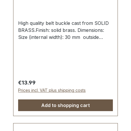
High quality belt buckle cast from SOLID
BRASS.Finish: solid brass. Dimensions:
Size (internal width): 30 mm outside
width: 39 mm
Regular price:
€13.99
Prices incl. VAT plus shipping costs
Add to shopping cart