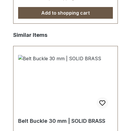
Add to shopping cart
Skip product gallery
Similar Items
Belt Buckle 30 mm | SOLID BRASS