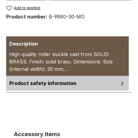
Add to wishlist
Product number:
B-9880-30-MG
Description
High quality roller buckle cast from SOLID
BRASS. Finish: solid brass. Dimensions: Size
(internal width): 30 mm…
More
Product safety information
Skip product gallery
Accessory Items