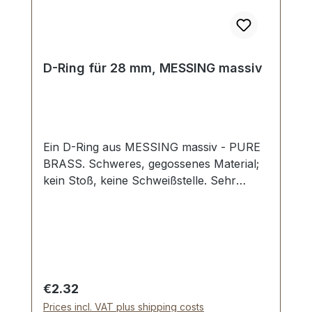
D-Ring für 28 mm, MESSING massiv
Ein D-Ring aus MESSING massiv - PURE
BRASS. Schweres, gegossenes Material;
kein Stoß, keine Schweißstelle. Sehr
stabil, bestens geeignet für Hundesport,
Reitsport, Taschen und Lederwaren.
Durchlassweite: 28 mm, Durchlasshöhe:
ca. 24 mm, Materialstärke: 4,8 mm.
Lieferumfang: 1 Stück D-Ring
Regular price:
€2.32
Prices incl. VAT plus shipping costs