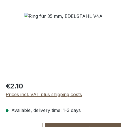
Skip image gallery
Regular price:
€2.10
Prices incl. VAT plus shipping costs
Available, delivery time: 1-3 days