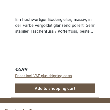
Ein hochwertiger Bodengleiter, massiv, in
der Farbe vergoldet glänzend poliert. Sehr
stabiler Taschenfuss / Kofferfuss, bestens
geeignet für Aktenkoffer, Reisekoffer,
Holzkoffer etc. Durchmesser: 16 mm
Höhe: 11 mm Lieferumfang: 1 Stück
Bodengleiter 1 Stück Schraube
Regular price:
€4.99
Prices incl. VAT plus shipping costs
Add to shopping cart