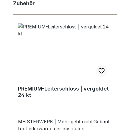
Skip product gallery
Zubehör
PREMIUM-Leiterschloss | vergoldet
24 kt
MEISTERWERK | Mehr geht nicht.Gebaut
für Lederwaren der absoluten