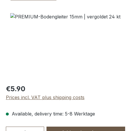
Skip image gallery
Regular price:
€5.90
Prices incl. VAT plus shipping costs
Available, delivery time: 5-8 Werktage