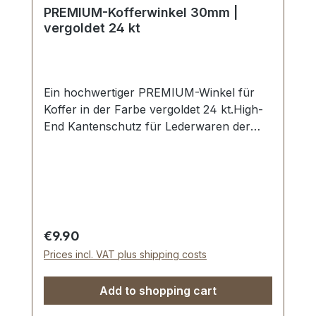
PREMIUM-Kofferwinkel 30mm |
vergoldet 24 kt
Ein hochwertiger PREMIUM-Winkel für
Koffer in der Farbe vergoldet 24 kt.High-
End Kantenschutz für Lederwaren der
absoluten Spitzenklasse.Nahtlose
Oberfläche mit perfekten Kanten.Sehr
stabil, bestens geeignet für Koffer, Kästen,
Schatullen.Maße: 30 x 15 mm | 30 x 15
mm | Loch-Ø: 2,5 mm.-Die Beschläge der
Serie EV-PREMIUM werden
Regular price:
€9.90
kundenspezifisch galvanisiert, endmontiert
Prices incl. VAT plus shipping costs
und poliert.Kein Umtausch oder Rückgabe
möglich.Die Montage durch Fachbetrieb
Add to shopping cart
(Täschner/Sattler) wird empfohlen.-
Lieferumfang:1 Stück Winkel-