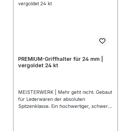
MÖGLICH. Montage durch Fachbetrieb
(Täschner/Sattler) wird empfohlen. -
Lieferumfang: 1 Stück Scharnier
PREMIUM-Griffhalter für 24 mm |
vergoldet 24 kt
MEISTERWERK | Mehr geht nicht. Gebaut
für Lederwaren der absoluten
Spitzenklasse. Ein hochwertiger, schwerer
PREMIUM-Griffhalter für Koffer in der
Farbe vergoldet 24 kt. Exklusiv aus der
Serie PREMIUM von ERICH VETTER |