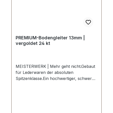
PREMIUM-Bodengleiter 13mm |
vergoldet 24 kt
MEISTERWERK | Mehr geht nicht.Gebaut
für Lederwaren der absoluten
Spitzenklasse.Ein hochwertiger, schwerer
PREMIUM-Bodengleiter in der Farbe
vergoldet 24 kt.Exklusiv aus der Serie
PREMIUM von ERICH VETTER |
ISERLOHN | GERMANY.Material: massives
Messing.Handgeschliffen. Handpoliert.