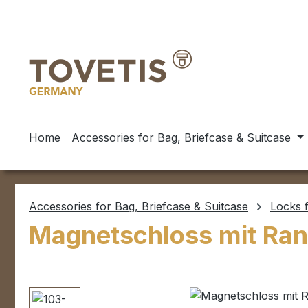
ip to main content
Skip to search
Skip to main navigation
Home
Accessories for Bag, Briefcase & Suitcase
Accessories for Bag, Briefcase & Suitcase
Locks f
Magnetschloss mit Ran
Skip image gallery