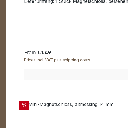
Lieferumfang: 1 Stück Magnetschloss, bestehen
Regular price:
From
€1.49
Prices incl. VAT plus shipping costs
Discount
%