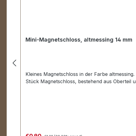
Mini-Magnetschloss, altmessing 14 mm
Kleines Magnetschloss in der Farbe altmessing
Stück Magnetschloss, bestehend aus Oberteil u
Regular price:
Sale price:
€0.90