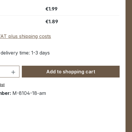
€1.99
€1.89
 VAT plus shipping costs
 delivery time: 1-3 days
Quantity: Enter the desired amount or u
Add to shopping cart
ist
mber:
M-8104-18-am