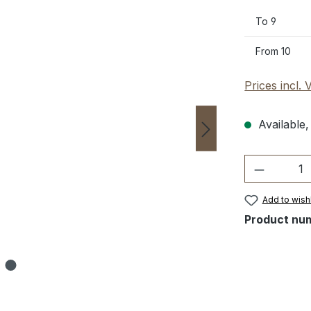
To
9
From
10
Prices incl.
Available,
Product 
Add to wishl
Product nu