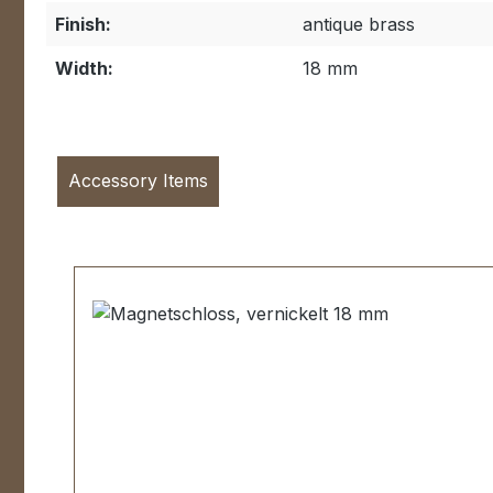
Finish:
antique brass
Width:
18 mm
Accessory Items
Skip product gallery