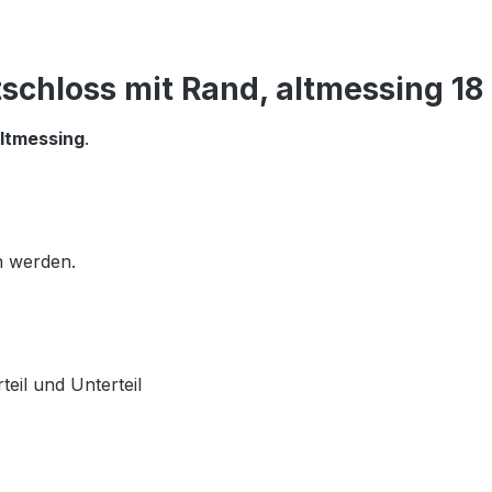
schloss mit Rand, altmessing 1
ltmessing
.
n werden.
eil und Unterteil