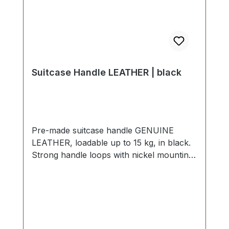
Suitcase Handle LEATHER | black
Pre-made suitcase handle GENUINE
LEATHER, loadable up to 15 kg, in black.
Strong handle loops with nickel mounting
plates for fixing down. External
dimensions: total length approx. 140 mm,
total height approx. 40 mm, width approx.
20 mm. Scope of delivery: 1 pc handle
with pre-assembled handle loops 2
mounting plates