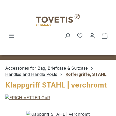
Skip to main content
Shop
Accessories for Bag, Briefcase & Suitcase
Handles and Handle Posts
Koffergriffe, STAHL
Klappgriff STAHL | verchromt
Skip image gallery