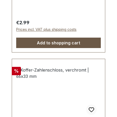
mm | Loch-Ø: 3,25 mm. Lieferumfang: 1
Stück Winkel
Regular price:
€2.99
Prices incl. VAT plus shipping costs
Add to shopping cart
Discount
%