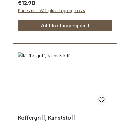
Regular price:
€12.90
Prices incl. VAT plus shipping costs
Add to shopping cart
Koffergriff, Kunststoff