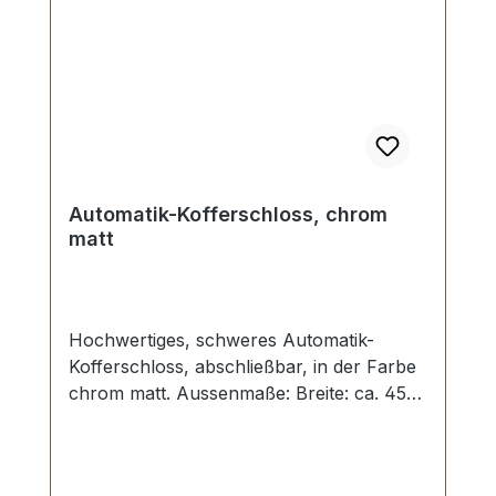
Automatik-Kofferschloss, chrom
matt
Hochwertiges, schweres Automatik-
Kofferschloss, abschließbar, in der Farbe
chrom matt. Aussenmaße: Breite: ca. 45
mm , Länge von oben nach unten ca. 45
mm.Bestens geeignet zur Herstellung und
Reparatur von Koffern, Motorradkoffern,