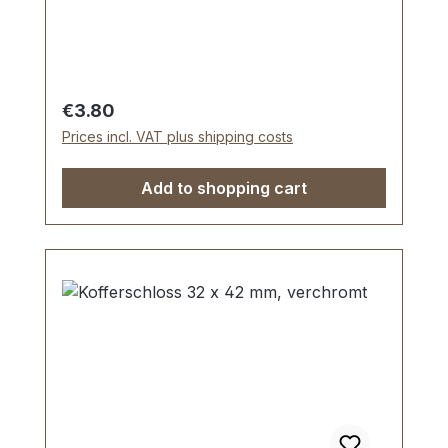
38 mm , Länge von oben nach unten ca.
40 mm. Nietlöcher (auch für Schrauben
geeignet). Lieferumfang: 1 Stück
Kofferscharnier
Regular price:
€3.80
Prices incl. VAT plus shipping costs
Add to shopping cart