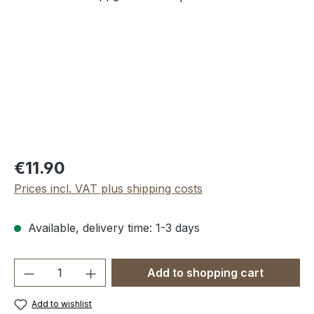
Regular price:
€11.90
Prices incl. VAT plus shipping costs
Available, delivery time: 1-3 days
Product Quantity: Enter the desired amou
Add to shopping cart
Add to wishlist