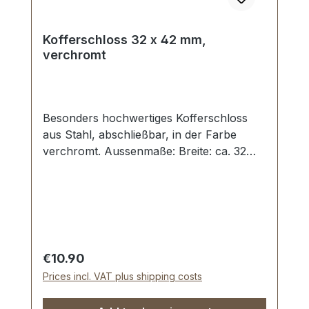
Kofferschloss 32 x 42 mm,
verchromt
Besonders hochwertiges Kofferschloss
aus Stahl, abschließbar, in der Farbe
verchromt. Aussenmaße: Breite: ca. 32
mm , Länge von oben nach unten ca. 42
mm. Nietlöcher (auch für Schrauben
geeignet). Lieferumfang: 1 Stück
Kofferschloss, bestehend aus Oberteil und
Unterteil1 Stück Schlüssel
Regular price:
€10.90
Prices incl. VAT plus shipping costs