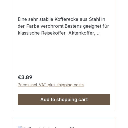
Eine sehr stabile Kofferecke aus Stahl in
der Farbe verchromt.Bestens geeignet für
klassische Reisekoffer, Aktenkoffer,
Holzkoffer, Kisten etc.Seitenlänge: 35 mm,
Loch Ø 4,25 mm.3 Löcher, für Nieten oder
Schrauben geeignet.Lieferumfang:1 Stück
Kofferecke
Regular price:
€3.89
Prices incl. VAT plus shipping costs
Add to shopping cart