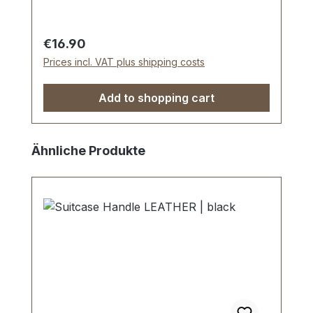
Kästen und Schatullen. Lieferumfang: 1
Stück Kofferschloss, bestehend aus
Oberteil und Unterteil 1 Stück Schlüssel4
Regular price:
€16.90
Stück Schrauben
Prices incl. VAT plus shipping costs
Add to shopping cart
Skip product gallery
Ähnliche Produkte