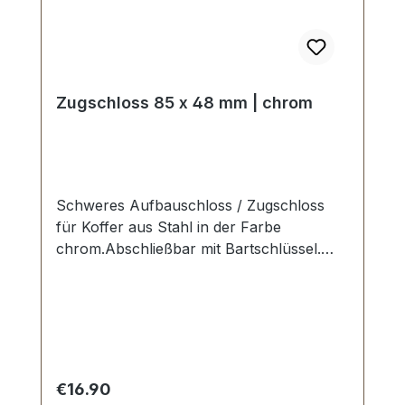
Zugschloss 85 x 48 mm | chrom
Schweres Aufbauschloss / Zugschloss
für Koffer aus Stahl in der Farbe
chrom.Abschließbar mit Bartschlüssel.
Aussenmaße: Breite: ca. 4 mm , Länge
von oben nach unten ca. 85 mm ,
Gesamtstärke ca. 12 mm . Lieferumfang: 1
Stück Zugschloss, bestehend aus Oberteil
und Unterteil 1 Stück Schlüssel
Regular price:
€16.90