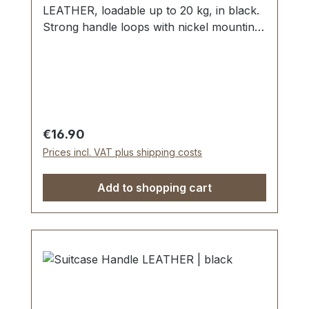
LEATHER, loadable up to 20 kg, in black.
Strong handle loops with nickel mounting
plates for fixing down. External
dimensions: total length approx. 150 mm,
total height approx. 50 mm, width approx.
25 mm. Scope of delivery: 1 pc handle
with pre-assembled handle loops 2
mounting plates
Regular price:
€16.90
Prices incl. VAT plus shipping costs
Add to shopping cart