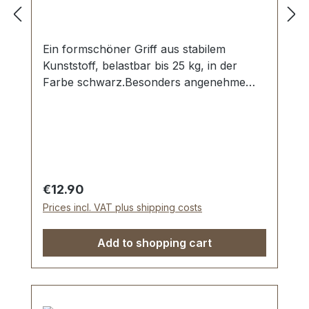
Ein formschöner Griff aus stabilem
Kunststoff, belastbar bis 25 kg, in der
Farbe schwarz.Besonders angenehme
Trageform.Starke Griffplatten in
vernickelter Ausführung.Aussenmaße:
Gesamtlänge ca. 150 mm, Gesamthöhe ca.
80 mm, Breite ca. 21 mm.Lieferumfang:1
Stück Griff mit vormontierten Griffplatten
Regular price:
€12.90
Prices incl. VAT plus shipping costs
Add to shopping cart