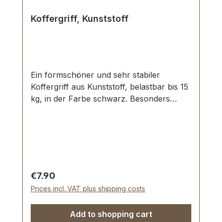
Koffergriff, Kunststoff
Ein formschöner und sehr stabiler
Koffergriff aus Kunststoff, belastbar bis 15
kg, in der Farbe schwarz. Besonders
angenehme Trageform. Starke
Befestigungsschiene (verdeckt) mit
Abdeckung in vernickelter Ausführung.
Aussenmaße: Gesamtlänge ca. 130 mm,
Gesamthöhe ca. 70 mm, Breite ca. 14 mm.
Lieferumfang: 1 Stück Griff 1 Stück
Regular price:
€7.90
Befestigungsschiene 1 Stück Abdeckung
Prices incl. VAT plus shipping costs
vernickelt
Add to shopping cart