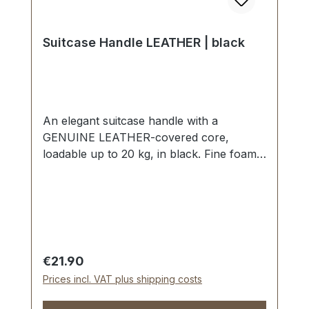
Suitcase Handle LEATHER | black
An elegant suitcase handle with a
GENUINE LEATHER-covered core,
loadable up to 20 kg, in black. Fine foam
rubber insert, additional hard plastic
reinforcement, quilted seam. Strong
handle loops with nickel mounting plates.
External dimensions:outside length
approx. 140 mm, total height approx. 50
mm, width approx. 25 mm. Scope of
Regular price:
€21.90
delivery: 1 pc handle with pre-assembled
Prices incl. VAT plus shipping costs
handle loops 2 mounting plates