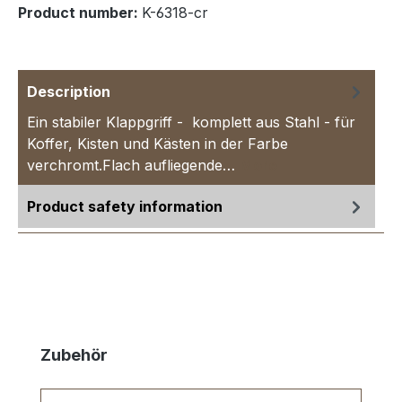
Product number:
K-6318-cr
Description
Ein stabiler Klappgriff - komplett aus Stahl - für
Koffer, Kisten und Kästen in der Farbe
verchromt.Flach aufliegende…
More
Product safety information
Skip product gallery
Zubehör