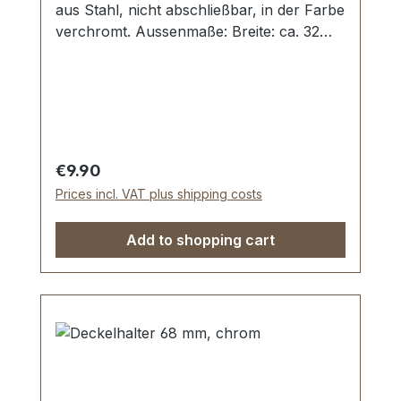
aus Stahl, nicht abschließbar, in der Farbe
verchromt. Aussenmaße: Breite: ca. 32
mm , Länge von oben nach unten ca. 42
mm. Nietlöcher (auch für Schrauben
geeignet). Lieferumfang: 1 Stück
Kofferschloss, bestehend aus Oberteil und
Unterteil
Regular price:
€9.90
Prices incl. VAT plus shipping costs
Add to shopping cart