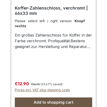
Koffer-Zahlenschloss, verchromt |
66x33 mm
Please select left / right version:
Knopf
rechts
Ein großes Zahlenschloss für Koffer in der
Farbe verchromt. Profiqualität.Bestens
geeignet zur Herstellung und Reparatur
von Koffern, Aktenkoffern und
Holzkoffern etc. Aussenmaße der
Schlossplatte: Länge: ca. 33 mm , Breite:
ca. 66 mm , Einlasstiefe ca. 11 mm .
Nietlöcher zur Befestigung. Lieferumfang:
1 Stück Zahlenschloss 1 Stück Oberteil für
Regular price:
Sale price:
€12.90
€16.90
(23.67% saved)
Zahlenschloss 1 Stück Anleitung zum
Prices incl. VAT plus shipping costs
Einstellen der Wunschkombination 6
Stück Zweispitznieten
Add to shopping cart