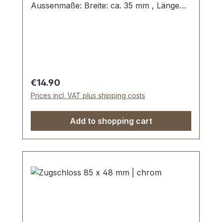
Aussenmaße: Breite: ca. 35 mm , Länge
von oben nach unten ca. 60 mm ,
Gesamtstärke ca. 12 mm . Lieferumfang: 1
Stück Zugschloss, bestehend aus Oberteil
und Unterteil
Regular price:
€14.90
Prices incl. VAT plus shipping costs
Add to shopping cart