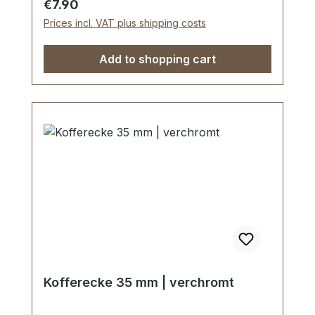
Regular price:
€7.90
Prices incl. VAT plus shipping costs
Add to shopping cart
Kofferecke 35 mm | verchromt