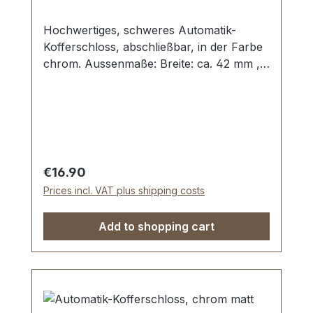
Hochwertiges, schweres Automatik-
Kofferschloss, abschließbar, in der Farbe
chrom. Aussenmaße: Breite: ca. 42 mm ,
Länge von oben nach unten ca. 44
mm.Bestens geeignet zur Herstellung und
Reparatur von Koffern, Motorradkoffern,
Kästen und Schatullen. Lieferumfang: 1
Stück Kofferschloss, bestehend aus
Oberteil und Unterteil 1 Stück Schlüssel4
Regular price:
€16.90
Stück Schrauben
Prices incl. VAT plus shipping costs
Add to shopping cart