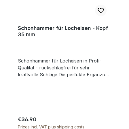
Schonhammer für Locheisen - Kopf
35 mm
Schonhammer für Locheisen in Profi-
Qualität - rückschlagfrei für sehr
kraftvolle Schläge.Die perfekte Ergänzung
für das professionelle Arbeiten mit
unseren Locheisen. Geräuscharm und
gelenkschonend, schont das Werkzeug
und sorgt für satten Schlag.
Schlageinsätze aus Spezialnylon mit
maximaler
Regular price:
€36.90
Festigkeit.Schwingungsdämpfender,
Prices incl. VAT plus shipping costs