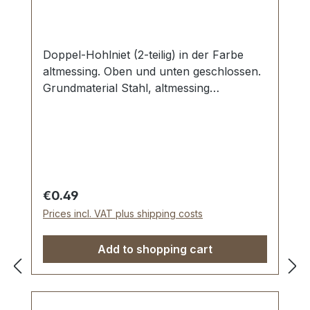
Doppel-Hohlniet (2-teilig) in der Farbe
altmessing. Oben und unten geschlossen.
Grundmaterial Stahl, altmessing
galvanisiert. Maße: Ø Kopf: 10 mm,
Stiftlänge Unterteil: 10 mm Lieferumfang: 1
Stück Hohlniet-Oberteil (Kappe) 1 Stück
Hohlniet-Unterteil (Stift)
Regular price:
€0.49
Prices incl. VAT plus shipping costs
Add to shopping cart