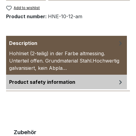
Add to wishlist
Product number:
HNE-10-12-am
Description
Hohlniet (2-teilig) in der Farbe altmessing.
Unterteil offen. Grundmaterial Stahl.Hochwertig
galvanisiert, kein Abpla…
More
Product safety information
Skip product gallery
Zubehör