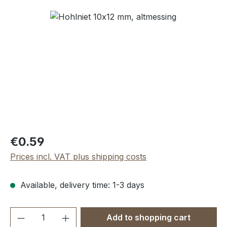
Skip image gallery
Regular price:
€0.59
Prices incl. VAT plus shipping costs
Available, delivery time: 1-3 days
Product Quantity: Enter the desired amou
Add to shopping cart