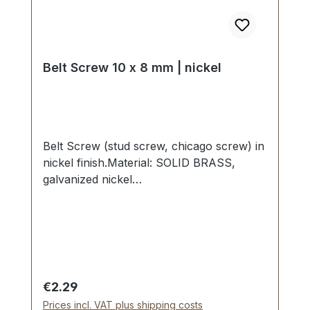
Belt Screw 10 x 8 mm | nickel
Belt Screw (stud screw, chicago screw) in
nickel finish.Material: SOLID BRASS,
galvanized nickel
finish.Dimensions:Diameter of head: 10
mmDiameter of base: 10 mmLength of
shaft: 8 mmScope of delivery:1 pc. head
(with thread)1 pc. base (with internal
thread)
Regular price:
€2.29
Prices incl. VAT plus shipping costs