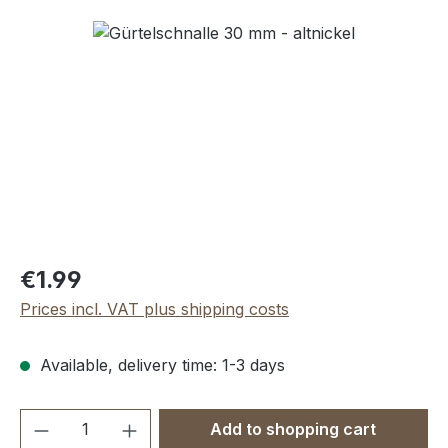
Skip image gallery
Regular price:
€1.99
Prices incl. VAT plus shipping costs
Available, delivery time: 1-3 days
Product Quantity: Enter the desired amou
Add to shopping cart