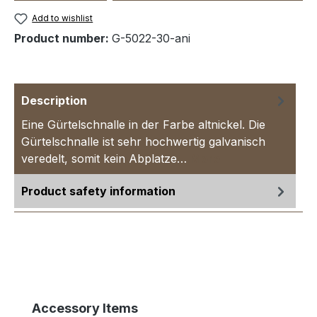
Add to wishlist
Product number:
G-5022-30-ani
Description
Eine Gürtelschnalle in der Farbe altnickel. Die
Gürtelschnalle ist sehr hochwertig galvanisch
veredelt, somit kein Abplatze…
More
Product safety information
Skip product gallery
Accessory Items