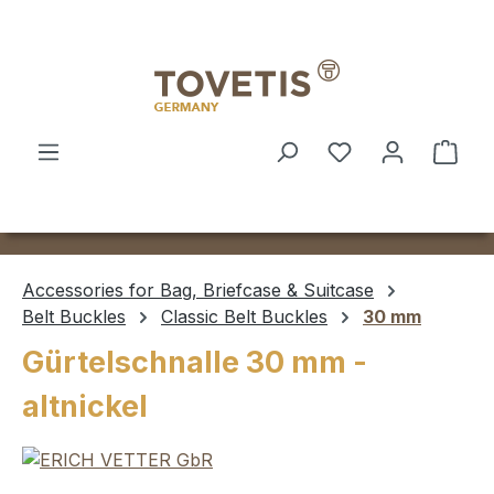
Skip to main content
Shop
Accessories for Bag, Briefcase & Suitcase
Belt Buckles
Classic Belt Buckles
30 mm
Gürtelschnalle 30 mm -
altnickel