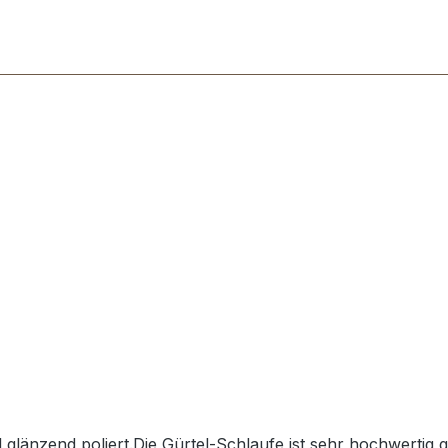
glänzend poliert.Die Gürtel-Schlaufe ist sehr hochwertig g