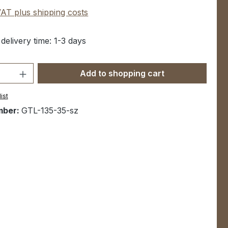
 VAT plus shipping costs
 delivery time: 1-3 days
Quantity: Enter the desired amount or u
Add to shopping cart
ist
mber:
GTL-135-35-sz