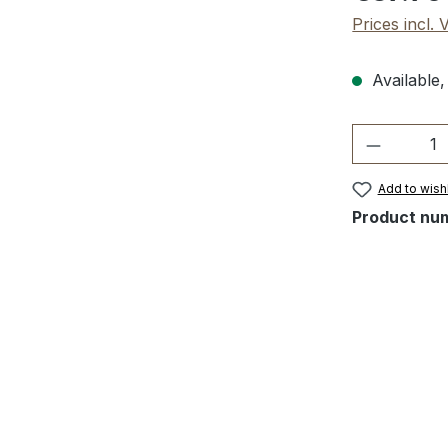
Prices incl.
Available,
Product 
Add to wishl
Product nu