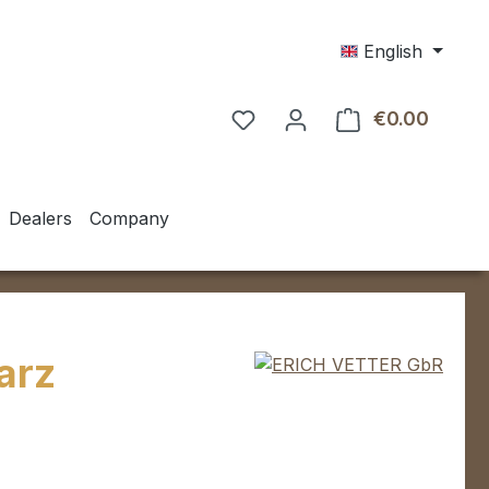
English
€0.00
Shoppin
Dealers
Company
arz
e: