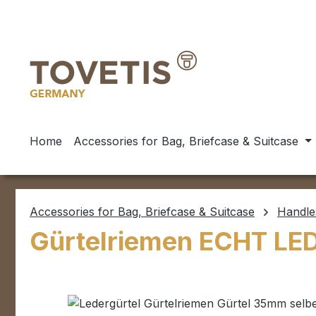
ip to main content
Skip to search
Skip to main navigation
Home
Accessories for Bag, Briefcase & Suitcase
Accessories for Bag, Briefcase & Suitcase
Handle
Gürtelriemen ECHT LED
Skip image gallery