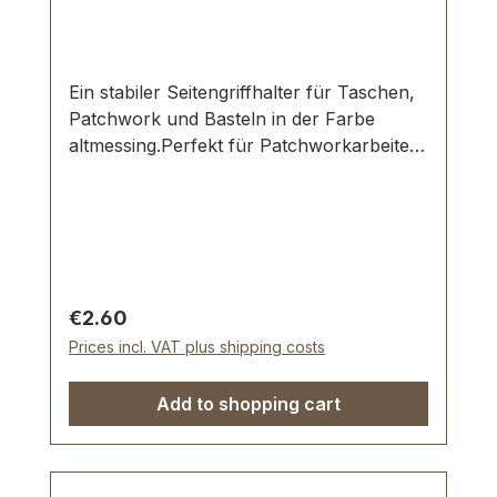
Ein stabiler Seitengriffhalter für Taschen,
Patchwork und Basteln in der Farbe
altmessing.Perfekt für Patchworkarbeiten
mit Filz, Stoff und Textil - kein
Spezialwerkzeug
erforderlich.Durchlassweite: 12 mm.
Ansatz (Klemmbreite): 25 mm.Die
Montage des Griffhalters erfolgt durch
Klemmen und mit der beiliegenden
Regular price:
€2.60
Doppel-Hohlniete.Einfache und
Prices incl. VAT plus shipping costs
dauerhafte Befestigung.Lieferumfang:1
Stück Griffhalter1 Stück Doppel-Hohlniete
Add to shopping cart