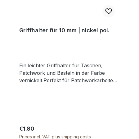
Griffhalter für 10 mm | nickel pol.
Ein leichter Griffhalter für Taschen,
Patchwork und Basteln in der Farbe
vernickelt.Perfekt für Patchworkarbeiten
mit Filz, Stoff und Textil - kein
Spezialwerkzeug
erforderlich.Durchlassweite: 10 mm.
Ansatz (Klemmbreite): 20 mm.Die
Montage des Griffhalters erfolgt durch
Klemmen. Einfache und dauerhafte
Regular price:
€1.80
Befestigung.Lieferumfang:1 Stück
Prices incl. VAT plus shipping costs