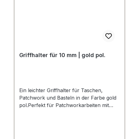
Griffhalter für 10 mm | gold pol.
Ein leichter Griffhalter für Taschen,
Patchwork und Basteln in der Farbe gold
pol.Perfekt für Patchworkarbeiten mit
Filz, Stoff und Textil - kein
Spezialwerkzeug
erforderlich.Durchlassweite: 10 mm.
Ansatz (Klemmbreite): 20 mm.Die