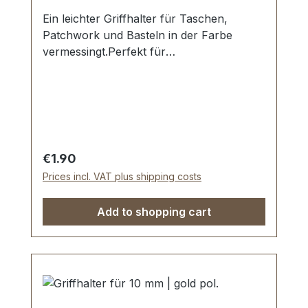
Ein leichter Griffhalter für Taschen,
Patchwork und Basteln in der Farbe
vermessingt.Perfekt für
Patchworkarbeiten mit Filz, Stoff und
Textil - kein Spezialwerkzeug
erforderlich.Durchlassweite: 12 mm.
Ansatz (Klemmbreite): 20 mm.Die
Montage des Griffhalters erfolgt durch
Klemmen. Einfache und dauerhafte
Regular price:
€1.90
Befestigung.Lieferumfang:1 Stück
Prices incl. VAT plus shipping costs
Griffhalter
Add to shopping cart