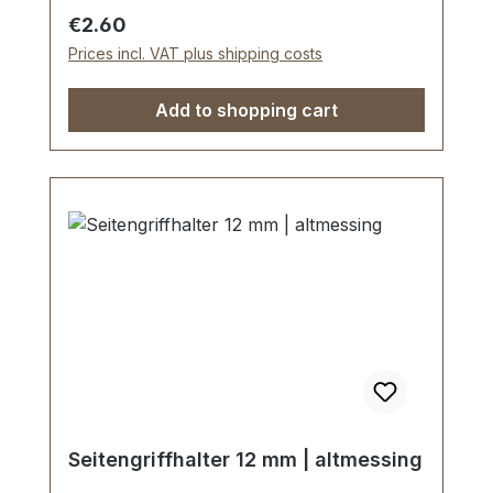
Klemmen. Einfache und dauerhafte
Regular price:
€2.60
Befestigung.Lieferumfang:1 Stück
Prices incl. VAT plus shipping costs
Griffhalter
Add to shopping cart
Seitengriffhalter 12 mm | altmessing