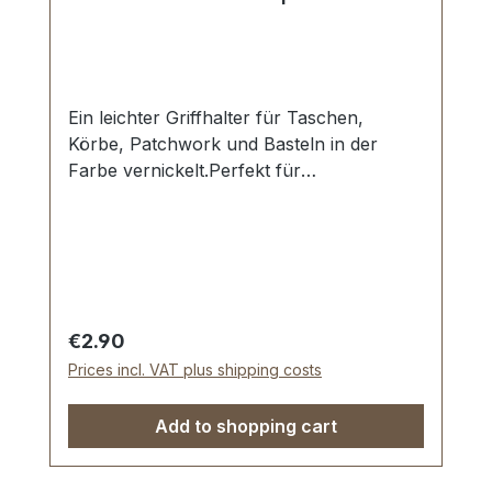
Ein leichter Griffhalter für Taschen,
Körbe, Patchwork und Basteln in der
Farbe vernickelt.Perfekt für
Patchworkarbeiten mit Filz, Stoff und
Textil - kein Spezialwerkzeug
erforderlich.Durchlassweite: 20 mm. Platte
ca. 27 x 36 mm.Die Montage des
Griffhalters erfolgt mit Klammern und der
beiliegenden Unterlegscheibe.Einfache
Regular price:
€2.90
und dauerhafte
Prices incl. VAT plus shipping costs
Befestigung.Lieferumfang:1 Stück
Griffhalter1 Stück Unterlegscheibe
Add to shopping cart