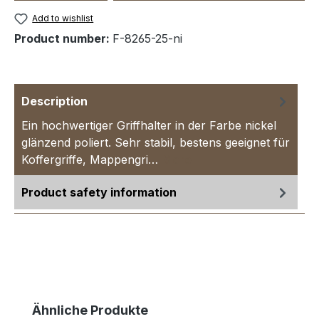
Add to wishlist
Product number:
F-8265-25-ni
Description
Ein hochwertiger Griffhalter in der Farbe nickel
glänzend poliert. Sehr stabil, bestens geeignet für
Koffergriffe, Mappengri…
More
Product safety information
Skip product gallery
Ähnliche Produkte