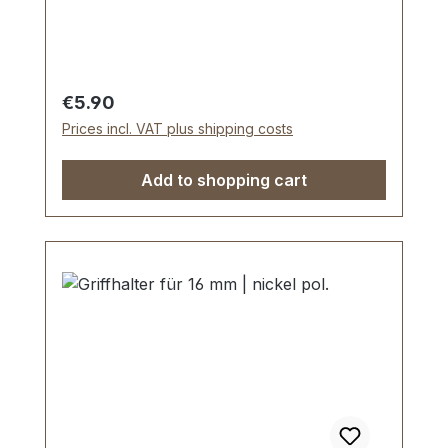
Lieferumfang: 1 Stück Giffhalter 1 Stück
Gewindestift
Regular price:
€5.90
Prices incl. VAT plus shipping costs
Add to shopping cart