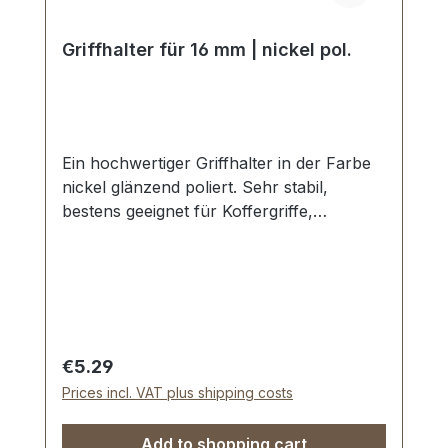
Griffhalter für 16 mm | nickel pol.
Ein hochwertiger Griffhalter in der Farbe
nickel glänzend poliert. Sehr stabil,
bestens geeignet für Koffergriffe,
Mappengriffe etc. Durchlassweite: 16 mm.
Gewindestift mit Schraubschlitz.
Lieferumfang: 1 Stück Giffhalter 1 Stück
Gewindestift
Regular price:
€5.29
Prices incl. VAT plus shipping costs
Add to shopping cart