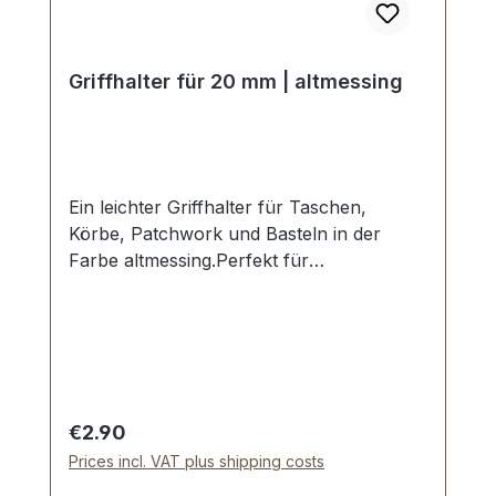
Griffhalter für 20 mm | altmessing
Ein leichter Griffhalter für Taschen,
Körbe, Patchwork und Basteln in der
Farbe altmessing.Perfekt für
Patchworkarbeiten mit Filz, Stoff und
Textil - kein Spezialwerkzeug
erforderlich.Durchlassweite: 20 mm. Platte
ca. 27 x 36 mm.Die Montage des
Griffhalters erfolgt mit Klammern und der
beiliegenden Unterlegscheibe.Einfache
Regular price:
€2.90
und dauerhafte
Prices incl. VAT plus shipping costs
Befestigung.Lieferumfang:1 Stück