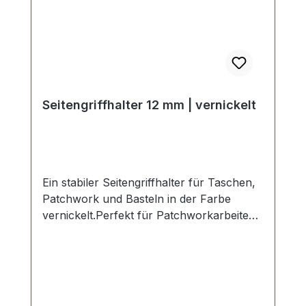
Seitengriffhalter 12 mm | vernickelt
Ein stabiler Seitengriffhalter für Taschen,
Patchwork und Basteln in der Farbe
vernickelt.Perfekt für Patchworkarbeiten
mit Filz, Stoff und Textil - kein
Spezialwerkzeug
erforderlich.Durchlassweite: 12 mm.
Ansatz (Klemmbreite): 25 mm.Die
Montage des Griffhalters erfolgt durch