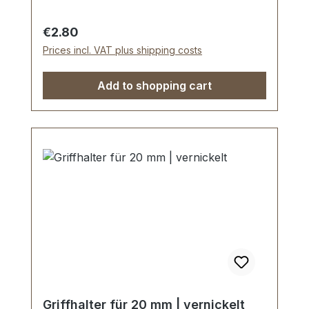
Montage des Griffhalters erfolgt durch
Klemmen. Einfache und dauerhafte
Regular price:
€2.80
Befestigung.Lieferumfang:1 Stück
Prices incl. VAT plus shipping costs
Griffhalter
Add to shopping cart
Griffhalter für 20 mm | vernickelt