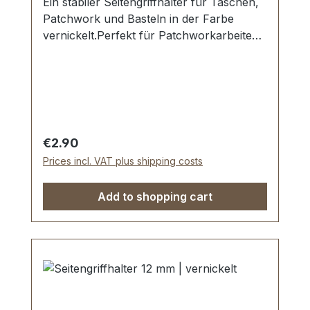
Ein stabiler Seitengriffhalter für Taschen,
Patchwork und Basteln in der Farbe
vernickelt.Perfekt für Patchworkarbeiten
mit Filz, Stoff und Textil - kein
Spezialwerkzeug
erforderlich.Durchlassweite: 16 mm.
Ansatz (Klemmbreite): 30 mm.Die
Montage des Griffhalters erfolgt durch
Klemmen. Einfache und dauerhafte
Regular price:
€2.90
Befestigung.Lieferumfang:1 Stück
Prices incl. VAT plus shipping costs
Griffhalter
Add to shopping cart