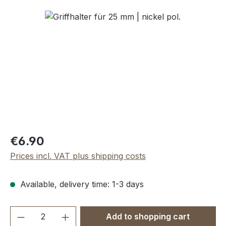
Skip image gallery
Regular price:
€6.90
Prices incl. VAT plus shipping costs
Available, delivery time: 1-3 days
Product Quantity: Enter the desired amou
Add to shopping cart