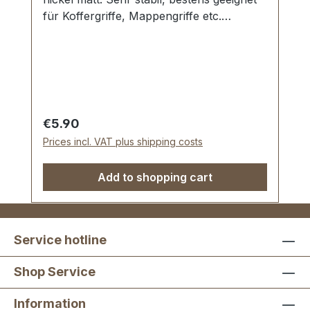
für Koffergriffe, Mappengriffe etc.
Durchlassweite: 20 mm. Gewindestift mit
Schraubschlitz. Lieferumfang: 1 Stück
Giffhalter 1 Stück Gewindestift
Regular price:
€5.90
Prices incl. VAT plus shipping costs
Add to shopping cart
Service hotline
Shop Service
Information