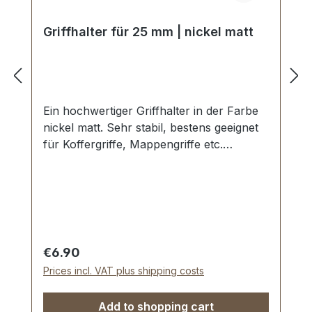
Griffhalter für 25 mm | nickel matt
Ein hochwertiger Griffhalter in der Farbe
nickel matt. Sehr stabil, bestens geeignet
für Koffergriffe, Mappengriffe etc.
Durchlassweite: 25 mm. Gewindestift mit
Schraubschlitz. Lieferumfang: 1 Stück
Giffhalter 1 Stück Gewindestift
Regular price:
€6.90
Prices incl. VAT plus shipping costs
Add to shopping cart