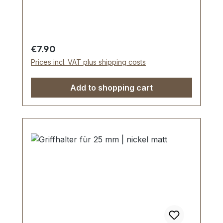
beiliegenden Schrauben. Lieferumfang: 1
Stück Griffhalter 1 Stück Gewindestift 1
Stück Unterlegscheibe 2 Stück
Schrauben
Regular price:
€7.90
Prices incl. VAT plus shipping costs
Add to shopping cart