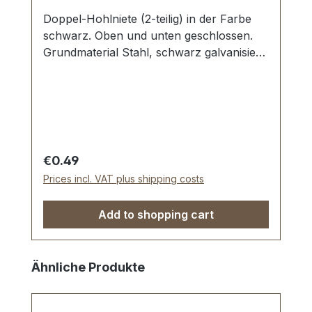
Doppel-Hohlniete (2-teilig) in der Farbe
schwarz. Oben und unten geschlossen.
Grundmaterial Stahl, schwarz galvanisiert
und beschichtet. Maße: Ø Kopf: 10 mm,
Stiftlänge Unterteil: 10 mm Lieferumfang: 1
Stück Hohlniet-Oberteil (Kappe) 1 Stück
Hohlniet-Unterteil (Stift)
Regular price:
€0.49
Prices incl. VAT plus shipping costs
Add to shopping cart
Skip product gallery
Ähnliche Produkte