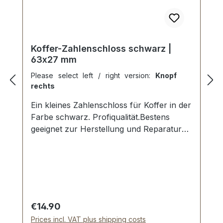
Koffer-Zahlenschloss schwarz |
63x27 mm
Please select left / right version:
Knopf
rechts
Ein kleines Zahlenschloss für Koffer in der
Farbe schwarz. Profiqualität.Bestens
geeignet zur Herstellung und Reparatur
von Koffern, Aktenkoffern und
Holzkoffern etc. Aussenmaße der
Schlossplatte: Länge: ca. 63 mm , Breite:
ca. 27 mm , Einlasstiefe ca. 11 mm.
Nietlöcher zur Befestigung. Lieferumfang:
1 Stück Zahlenschloss 1 Stück Oberteil für
Regular price:
€14.90
Zahlenschloss 1 Stück Anleitung zum
Prices incl. VAT plus shipping costs