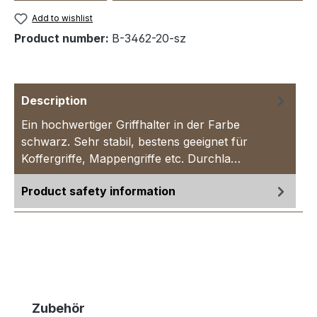
Add to wishlist
Product number:
B-3462-20-sz
Description
Ein hochwertiger Griffhalter in der Farbe
schwarz. Sehr stabil, bestens geeignet für
Koffergriffe, Mappengriffe etc. Durchla…
More
Product safety information
Skip product gallery
Zubehör