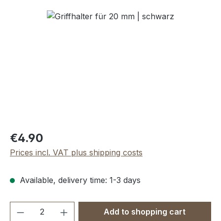
Skip image gallery
Regular price:
€4.90
Prices incl. VAT plus shipping costs
Available, delivery time: 1-3 days
Product Quantity: Enter the desired amou
Add to shopping cart