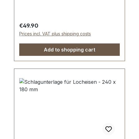
Schaft widerstandsfäig pulverbeschichtet.
Lieferumfang: 1 Stück Henkellocheisen Ø
40 mm
Regular price:
€49.90
Prices incl. VAT plus shipping costs
Add to shopping cart