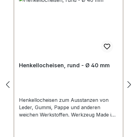
Henkellocheisen, rund - Ø 40 mm
Henkellocheisen zum Ausstanzen von
Leder, Gummi, Pappe und anderen
weichen Werkstoffen. Werkzeug Made in
Germany, Henkellocheisen nach DIN
7200 Form A. Schneide gehärtet und
angelassen. Pfeife blank geschliffen,