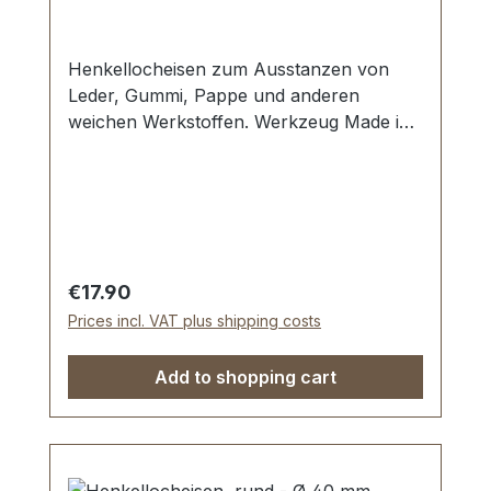
Henkellocheisen zum Ausstanzen von
Leder, Gummi, Pappe und anderen
weichen Werkstoffen. Werkzeug Made in
Germany, Henkellocheisen nach DIN
7200 Form A. Schneide gehärtet und
angelassen. Pfeife blank geschliffen,
Schaft widerstandsfäig pulverbeschichtet.
Lieferumfang: 1 Stück Henkellocheisen Ø
20 mm
Regular price:
€17.90
Prices incl. VAT plus shipping costs
Add to shopping cart