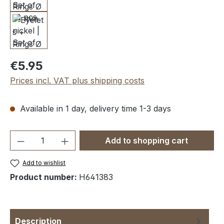
Regular price:
€5.95
Prices incl. VAT plus shipping costs
Available in 1 day, delivery time 1-3 days
Product Quantity: Enter the desired amou
Add to shopping cart
Add to wishlist
Product number:
H641383
Description