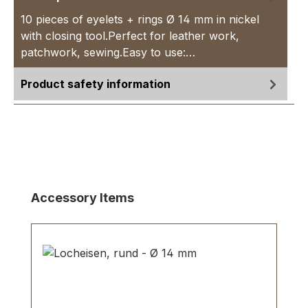
10 pieces of eyelets + rings Ø 14 mm in nickel
with closing tool.Perfect for leather work,
patchwork, sewing.Easy to use:…
More
Product safety information
Skip product gallery
Accessory Items