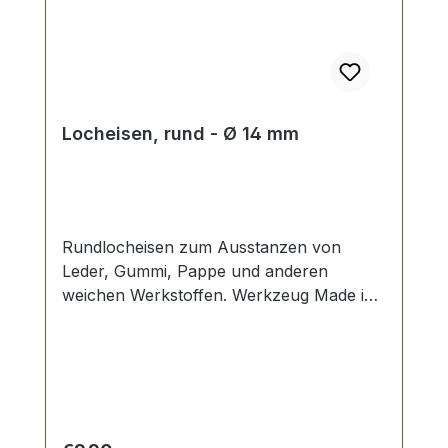
Locheisen, rund - Ø 14 mm
Rundlocheisen zum Ausstanzen von
Leder, Gummi, Pappe und anderen
weichen Werkstoffen. Werkzeug Made in
Germany, Rundlocheisen nach DIN 7200
Form B. Schneide gehärtet und
angelassen auf HV 480 bis 558 kp/mm2
(HRC 47-52). Werkstoff C 35–C 45. Pfeife
blank geschliffen, Schaft bearbeitet und
rot lackiert. Lieferumfang: 1 Stück