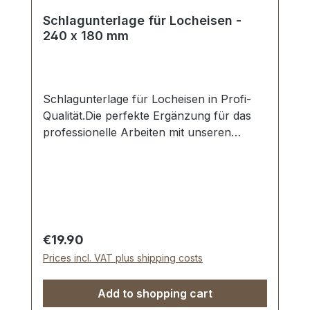
Schlagunterlage für Locheisen -
240 x 180 mm
Schlagunterlage für Locheisen in Profi-
Qualität.Die perfekte Ergänzung für das
professionelle Arbeiten mit unseren
Locheisen.Schont das Werkzeug und
schont den Untergrund.Material: PE-
HMW.Maße: 240 x 180 x 10
mm.Lieferumfang:1 Stück Schlagunterlage
Regular price:
€19.90
Prices incl. VAT plus shipping costs
Add to shopping cart