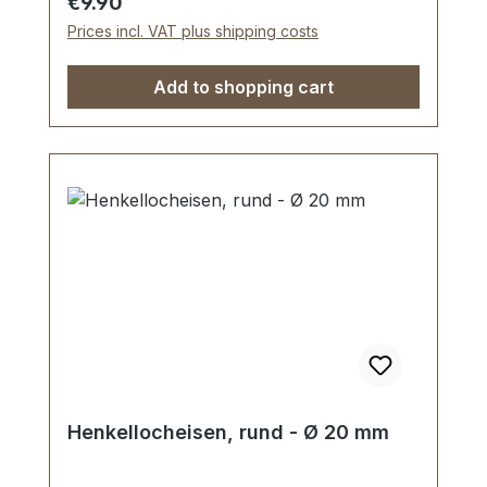
Regular price:
€9.90
Rundlocheisen Ø 14 mm
Prices incl. VAT plus shipping costs
Add to shopping cart
Henkellocheisen, rund - Ø 20 mm