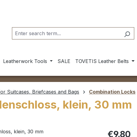
Leatherwork Tools
SALE
TOVETIS Leather Belts
or Suitcases, Briefcases and Bags
Combination Locks
hlenschloss, klein, 30 mm
Regular pric
€9.80