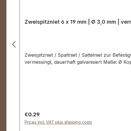
Zweispitzniet 6 x 19 mm | Ø 3,0 mm | ve
Zweispitzniet / Spaltniet / Sattelniet zur Befes
vermessingt, dauerhaft galvanisiert Maße: Ø Ko
Regular price:
€0.29
Prices incl. VAT plus shipping costs