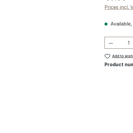
Prices incl.
Available,
Product 
Add to wishl
Product nu