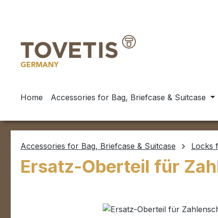
ip to main content
Skip to search
Skip to main navigation
Home
Accessories for Bag, Briefcase & Suitcase
Accessories for Bag, Briefcase & Suitcase
Locks f
Ersatz-Oberteil für Za
Skip image gallery