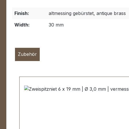
Finish:
altmessing gebürstet, antique brass
Width:
30 mm
Zubehör
Skip product gallery