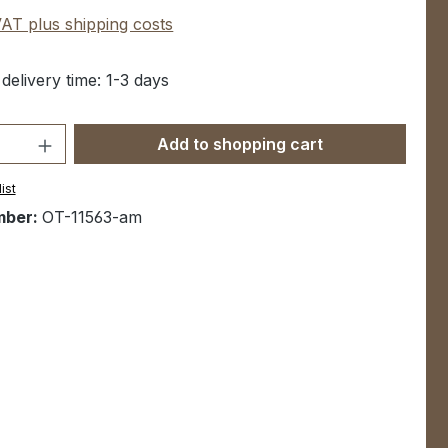
 VAT plus shipping costs
 delivery time: 1-3 days
Quantity: Enter the desired amount or u
Add to shopping cart
ist
mber:
OT-11563-am