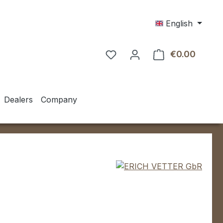
English
€0.00
Shoppin
Dealers
Company
e: