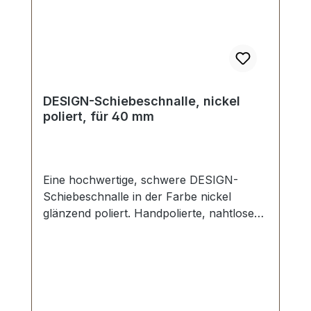
DESIGN-Schiebeschnalle, nickel
poliert, für 40 mm
Eine hochwertige, schwere DESIGN-
Schiebeschnalle in der Farbe nickel
glänzend poliert. Handpolierte, nahtlose
Oberfläche mit perfekten Kanten. Sehr
stabil, bestens geeignet für Taschen,
Reisetaschen, Weekender. Durchlassweite:
40 mm, Durchlasshöhe: ca. 8 mm.
Lieferumfang: 1 Stück Schiebeschnalle