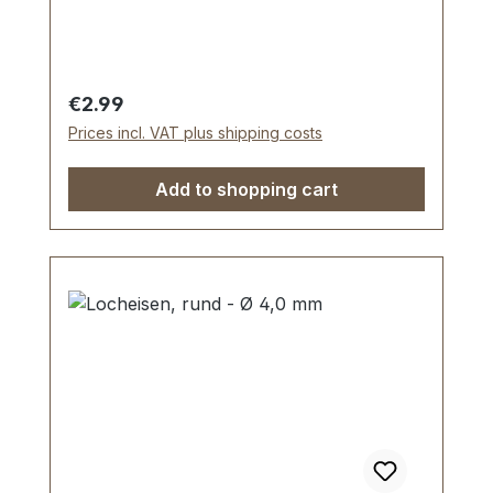
Höhe: 6 mm Lieferumfang: 1 Stück
Bodengleiter 1 Stück Schraube
Regular price:
€2.99
Prices incl. VAT plus shipping costs
Add to shopping cart