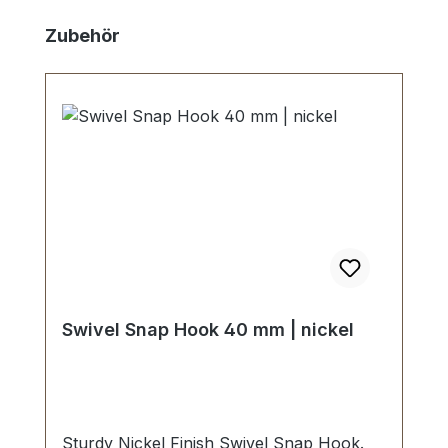
Skip product gallery
Zubehör
Swivel Snap Hook 40 mm | nickel
Sturdy Nickel Finish Swivel Snap Hook.