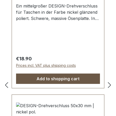
Ein mittelgroßer DESIGN-Drehverschluss
für Taschen in der Farbe nickel glänzend
poliert. Schwere, massive Ösenplatte. In
Manufakturarbeit von Hand poliert.
Aussenmaße der Ösenplatte: Breite: ca.
40 mm , Länge von oben nach unten ca.
21 mm. Die Befestigung der Ösenplatte
erfolgt mit 2 beiliegenden Schrauben. Der
rechteckige Drehwirbel wird mit 2
Regular price:
€18.90
Umlage-Klammern und der beiliegenden
Prices incl. VAT plus shipping costs
Unterlegscheibe einfach befestigt.
Lieferumfang: 1 Stück DESIGN-
Add to shopping cart
Drehverschluss, bestehend aus
Ösenplatte und Wirbel 2 Stück Schrauben
(zur Befestigung der Ösenplatte) 1 Stück
Unterlegscheibe (zur Befestigung des
Unterteils)