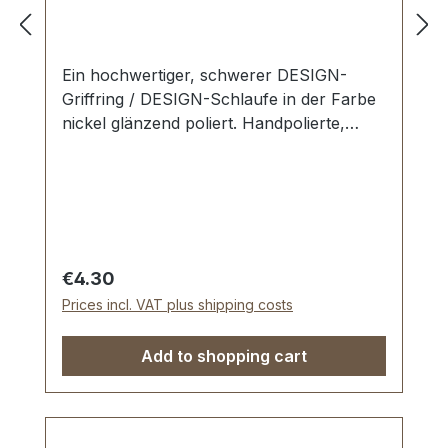
Ein hochwertiger, schwerer DESIGN-
Griffring / DESIGN-Schlaufe in der Farbe
nickel glänzend poliert. Handpolierte,
nahtlose Oberfläche mit perfekten Kanten.
Sehr stabil, bestens geeignet für Taschen,
Reisetaschen, Weekender. Durchlassweite:
40 mm, Durchlasshöhe: ca. 14 mm.
Lieferumfang: 1 Stück Griffring
Regular price:
€4.30
Prices incl. VAT plus shipping costs
Add to shopping cart