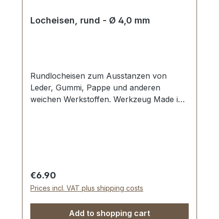
Locheisen, rund - Ø 4,0 mm
Rundlocheisen zum Ausstanzen von
Leder, Gummi, Pappe und anderen
weichen Werkstoffen. Werkzeug Made in
Germany, Rundlocheisen nach DIN 7200
Form B. Schneide gehärtet und
angelassen auf HV 480 bis 558 kp/mm2
(HRC 47-52). Werkstoff C 35–C 45. Pfeife
blank geschliffen, Schaft bearbeitet und
rot lackiert. Lieferumfang: 1 Stück
Regular price:
€6.90
Rundlocheisen Ø 4,0 mm
Prices incl. VAT plus shipping costs
Add to shopping cart