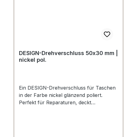
DESIGN-Drehverschluss 50x30 mm |
nickel pol.
Ein DESIGN-Drehverschluss für Taschen
in der Farbe nickel glänzend poliert.
Perfekt für Reparaturen, deckt
vorhandene Beschädigungen großflächig
ab. Aussenmaße der Ösenplatte: Breite:
ca. 50 mm , Länge von oben nach unten
ca. 30 mm. Die Befestigung der Ösenplatte