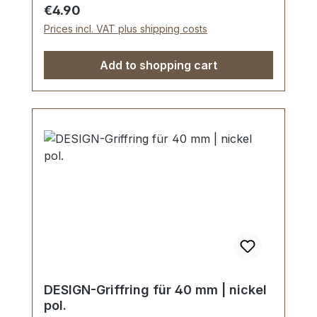
Regular price:
€4.90
Prices incl. VAT plus shipping costs
Add to shopping cart
DESIGN-Griffring für 40 mm | nickel
pol.