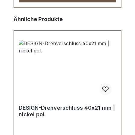
Skip product gallery
Ähnliche Produkte
DESIGN-Drehverschluss 40x21 mm |
nickel pol.