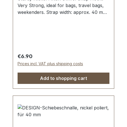
Very Strong, ideal for bags, travel bags,
weekenders. Strap width: approx. 40 mm,
overall length 60 mm. Scope of delivery: 1
pc. Swivel Snap Hook
Regular price:
€6.90
Prices incl. VAT plus shipping costs
Add to shopping cart