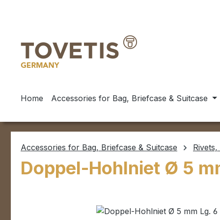
ip to main content
Skip to search
Skip to main navigation
Home
Accessories for Bag, Briefcase & Suitcase
Accessories for Bag, Briefcase & Suitcase
Rivets,
Doppel-Hohlniet Ø 5 mm
Skip image gallery