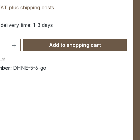
 VAT plus shipping costs
 delivery time: 1-3 days
Quantity: Enter the desired amount or u
Add to shopping cart
ist
mber:
DHNE-5-6-go