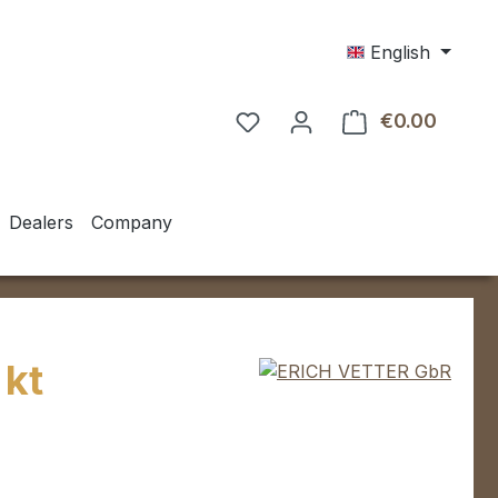
English
€0.00
Shoppin
Dealers
Company
 kt
e: