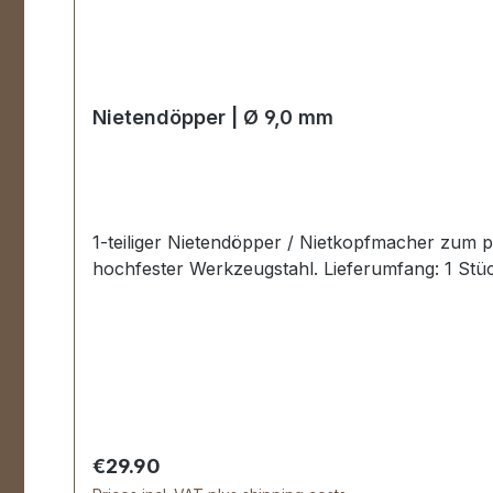
Nietendöpper | Ø 9,0 mm
1-teiliger Nietendöpper / Nietkopfmacher zum
hochfester Werkzeugstahl. Lieferumfang: 1 St
Regular price:
€29.90