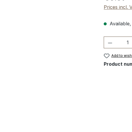
Prices incl.
Available,
Product 
Add to wishl
Product nu