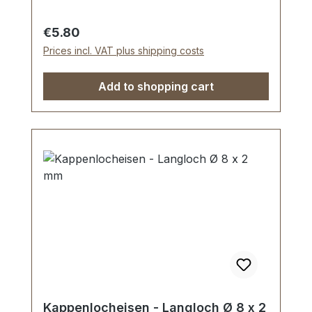
Regular price:
€5.80
Prices incl. VAT plus shipping costs
Add to shopping cart
Kappenlocheisen - Langloch Ø 8 x 2