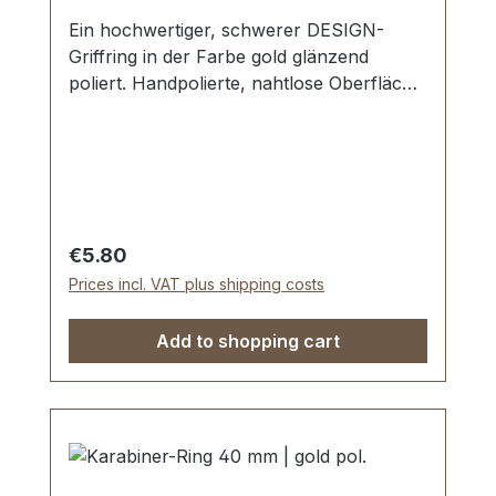
Ein hochwertiger, schwerer DESIGN-
Griffring in der Farbe gold glänzend
poliert. Handpolierte, nahtlose Oberfläche
mit perfekten Kanten. Sehr stabil, bestens
geeignet für Taschen, Reisetaschen,
Weekender. Durchlassweite: 40 mm,
Durchlasshöhe: ca. 14 mm. Lieferumfang:
1 Stück Griffring
Regular price:
€5.80
Prices incl. VAT plus shipping costs
Add to shopping cart