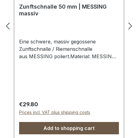
Zunftschnalle 50 mm | MESSING
massiv
Eine schwere, massiv gegossene
Zunftschnalle / Riemenschnalle
aus MESSING poliert.Material: MESSING.
2 Dorne. Handpolierte, nahtlose
Oberfläche. Sehr stabil, bestens geeignet
für Zunftgurte, Kuhglocken-Riemen,
Rückriemen, Gurte etc. Durchlassweite:
50 mm. Lieferumfang: 1 Stück
Riemenschnalle
Regular price:
€29.80
Prices incl. VAT plus shipping costs
Add to shopping cart