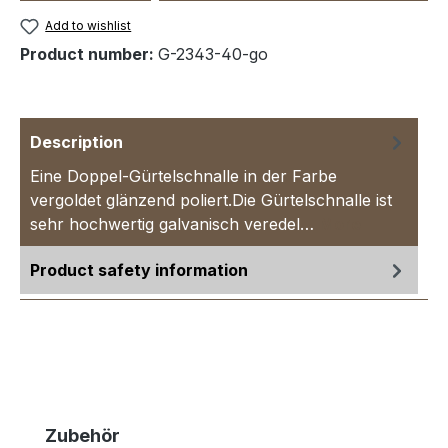
Add to wishlist
Product number:
G-2343-40-go
Description
Eine Doppel-Gürtelschnalle in der Farbe
vergoldet glänzend poliert.Die Gürtelschnalle ist
sehr hochwertig galvanisch veredel…
More
Product safety information
Skip product gallery
Zubehör