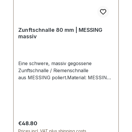
Zunftschnalle 80 mm | MESSING
massiv
Eine schwere, massiv gegossene
Zunftschnalle / Riemenschnalle
aus MESSING poliert.Material: MESSING.
2 Dorne. Handpolierte, nahtlose
Oberfläche. Sehr stabil, bestens geeignet
für Zunftgurte, Kuhglocken-Riemen,
Rückriemen, Gurte etc. Durchlassweite:
80 mm. Lieferumfang: 1 Stück
Riemenschnalle
Regular price:
€48.80
Prices incl. VAT plus shipping costs