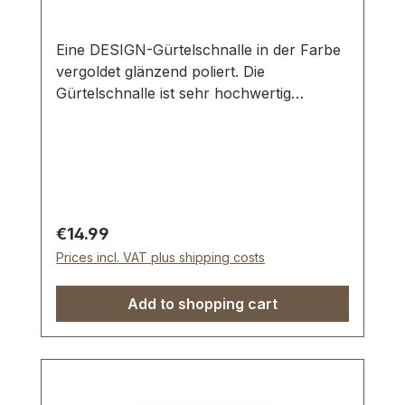
Eine DESIGN-Gürtelschnalle in der Farbe
vergoldet glänzend poliert. Die
Gürtelschnalle ist sehr hochwertig
galvanisch veredelt, somit kein Abplatzen
der Oberfläche. Maße: Innendurchlass
(Gürtelbreite): ca. 40 mm Außenbreite: ca.
53 mm
Regular price:
€14.99
Prices incl. VAT plus shipping costs
Add to shopping cart