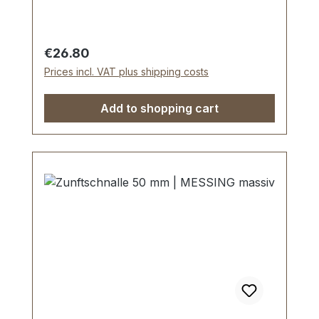
Rückriemen, Gurte etc. Durchlassweite:
40 mm. Lieferumfang: 1 Stück
Riemenschnalle
Regular price:
€26.80
Prices incl. VAT plus shipping costs
Add to shopping cart