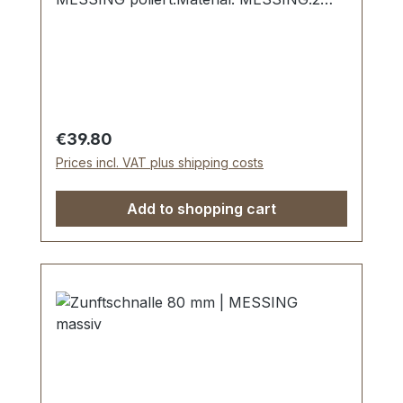
Dorne. Handpolierte, nahtlose
Oberfläche.Sehr stabil, bestens geeignet
für Zunftgurte, Kuhglocken-Riemen,
Rückriemen, Gurte etc.Durchlassweite: 60
mm.Lieferumfang:1 Stück Riemenschnalle
Regular price:
€39.80
Prices incl. VAT plus shipping costs
Add to shopping cart