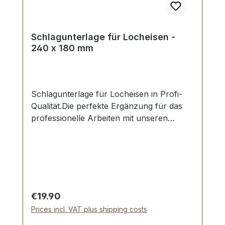
Schlagunterlage für Locheisen -
240 x 180 mm
Schlagunterlage für Locheisen in Profi-
Qualität.Die perfekte Ergänzung für das
professionelle Arbeiten mit unseren
Locheisen.Schont das Werkzeug und
schont den Untergrund.Material: PE-
HMW.Maße: 240 x 180 x 10
mm.Lieferumfang:1 Stück Schlagunterlage
Regular price:
€19.90
Prices incl. VAT plus shipping costs