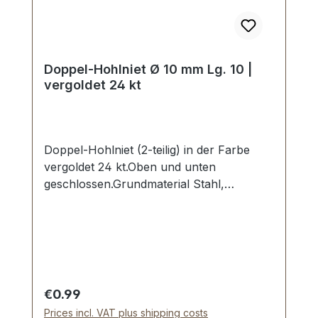
Doppel-Hohlniet Ø 10 mm Lg. 10 |
vergoldet 24 kt
Doppel-Hohlniet (2-teilig) in der Farbe
vergoldet 24 kt.Oben und unten
geschlossen.Grundmaterial Stahl,
vergoldet galvanisiert.Maße: Ø Kopf: 10
mm, Stiftlänge Unterteil: 11
mmLieferumfang:1 Stück Hohlniet-Oberteil
(Kappe)1 Stück Hohlniet-Unterteil (Stift)
Regular price:
€0.99
Prices incl. VAT plus shipping costs