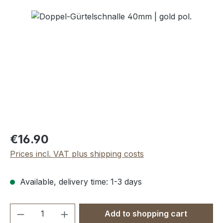
Skip image gallery
Regular price:
€16.90
Prices incl. VAT plus shipping costs
Available, delivery time: 1-3 days
Product Quantity: Enter the desired amou
Add to shopping cart