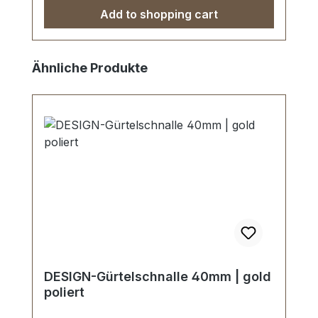
Add to shopping cart
Skip product gallery
Ähnliche Produkte
DESIGN-Gürtelschnalle 40mm | gold
poliert