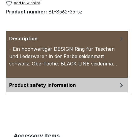
Add to wishlist
Product number:
BL-8562-35-sz
Description
- Ein hochwertiger DESIGN Ring für Taschen
und Lederwaren in der Farbe seidenmatt
schwarz. Oberfläche: BLACK LINE seidenma…
More
Product safety information
Skip product gallery
Accessory Items