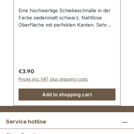
Eine hochwertige Schiebeschnalle in der
Farbe seidenmatt schwarz. Nahtlose
Oberfläche mit perfekten Kanten. Sehr
stabil, bestens geeignet für Taschen,
Reisetaschen, Weekender. Durchlassweite:
40 mm, Durchlasshöhe: ca. 9 mm.
Lieferumfang: 1 Stück Schiebeschnalle
Regular price:
€3.90
Prices incl. VAT plus shipping costs
Add to shopping cart
Service hotline