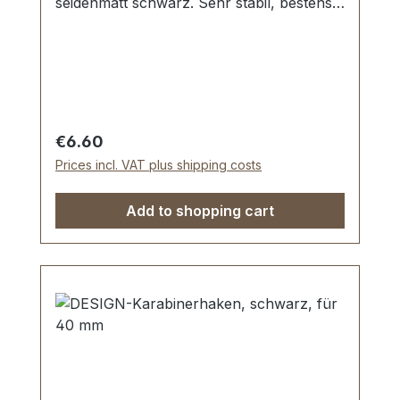
seidenmatt schwarz. Sehr stabil, bestens
geeignet für Taschen, Reisetaschen,
Weekender. Durchlassweite: ca. 30 mm,
Gesamtlänge von oben nach unten 59
mm. Lieferumfang: 1 Stück
Karabinerhaken, drehbar
Regular price:
€6.60
Prices incl. VAT plus shipping costs
Add to shopping cart