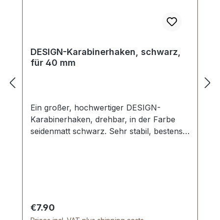
DESIGN-Karabinerhaken, schwarz,
für 40 mm
Ein großer, hochwertiger DESIGN-
Karabinerhaken, drehbar, in der Farbe
seidenmatt schwarz. Sehr stabil, bestens
geeignet für Taschen, Reisetaschen,
Weekender. Durchlassweite: ca. 40 mm,
Gesamtlänge von oben nach unten 59
mm. Lieferumfang: 1 Stück
Karabinerhaken, drehbar
Regular price:
€7.90