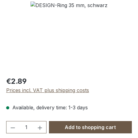
Skip image gallery
Regular price:
€2.89
Prices incl. VAT plus shipping costs
Available, delivery time: 1-3 days
Product Quantity: Enter the desired amou
Add to shopping cart