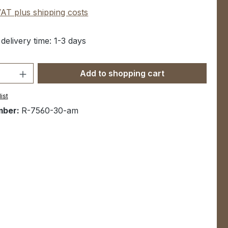
 VAT plus shipping costs
 delivery time: 1-3 days
Quantity: Enter the desired amount or u
Add to shopping cart
ist
mber:
R-7560-30-am