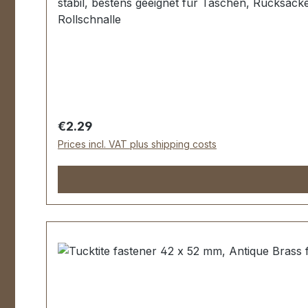
stabil, bestens geeignet für Taschen, Rucksäck
Rollschnalle
Regular price:
€2.29
Prices incl. VAT plus shipping costs