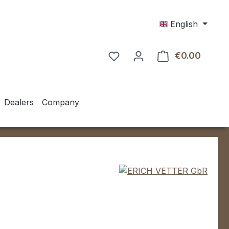
English
€0.00
Shoppin
Dealers
Company
e: