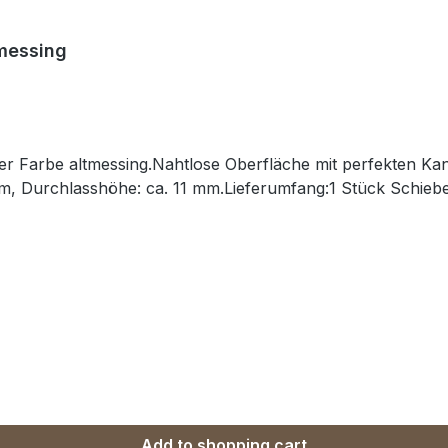
messing
r Farbe altmessing.Nahtlose Oberfläche mit perfekten Kant
, Durchlasshöhe: ca. 11 mm.Lieferumfang:1 Stück Schieb
Add to shopping cart