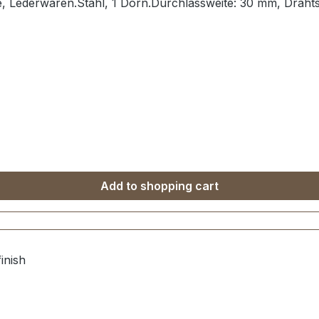
e, Lederwaren.Stahl, 1 Dorn.Durchlassweite: 30 mm, Draht
Add to shopping cart