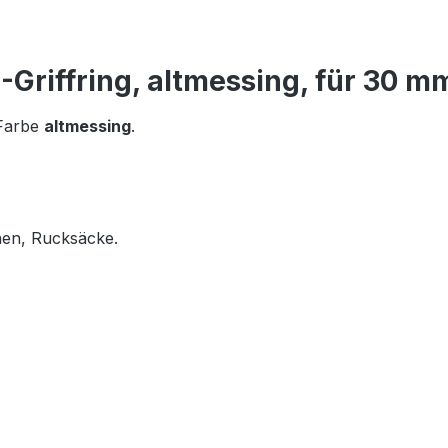
Griffring, altmessing, für 30 m
 Farbe
altmessing
.
hen, Rucksäcke.