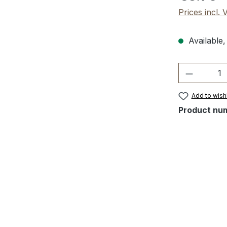
Prices incl.
Available,
Product 
Add to wishl
Product nu