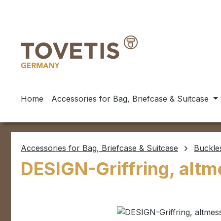
ip to main content
Skip to search
Skip to main navigation
Home
Accessories for Bag, Briefcase & Suitcase
Accessories for Bag, Briefcase & Suitcase
Buckle
DESIGN-Griffring, altm
Skip image gallery