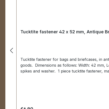
Tucktite fastener 42 x 52 mm, Antique Br
Tucktite fastener for bags and briefcases, in ant
goods. Dimensions as follows: Width: 42 mm, Le
spikes and washer. 1 piece tucktite fastener, m
Regular price:
€6.90