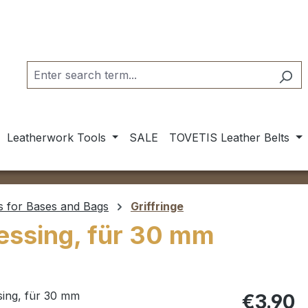
Leatherwork Tools
SALE
TOVETIS Leather Belts
s for Bases and Bags
Griffringe
essing, für 30 mm
Regular pric
€3.90