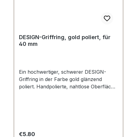
DESIGN-Griffring, gold poliert, für
40 mm
Ein hochwertiger, schwerer DESIGN-
Griffring in der Farbe gold glänzend
poliert. Handpolierte, nahtlose Oberfläche
mit perfekten Kanten. Sehr stabil, bestens
geeignet für Taschen, Reisetaschen,
Weekender. Durchlassweite: 40 mm,
Durchlasshöhe: ca. 14 mm. Lieferumfang:
1 Stück Griffring
Regular price:
€5.80