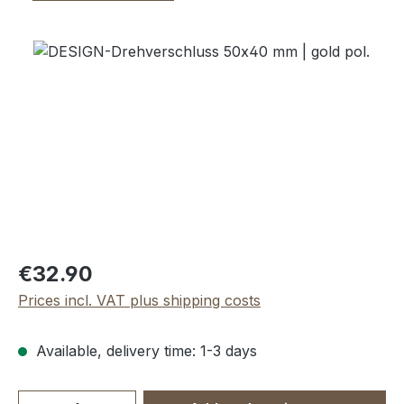
Skip image gallery
Regular price:
€32.90
Prices incl. VAT plus shipping costs
Available, delivery time: 1-3 days