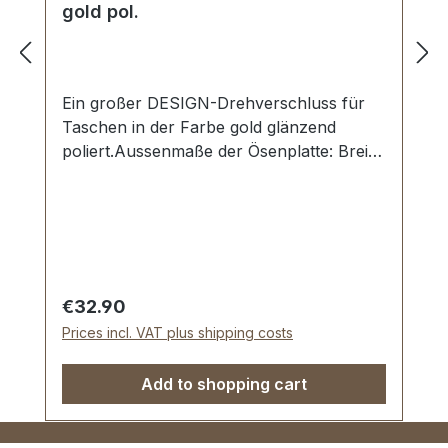
gold pol.
Ein großer DESIGN-Drehverschluss für
Taschen in der Farbe gold glänzend
poliert.Aussenmaße der Ösenplatte: Breite:
ca. 60 mm , Länge von oben nach unten
ca. 39 mm. Die Befestigung der Ösenplatte
erfolgt mit 4 beiliegenden Schrauben. Der
Drehwirbel wird mit 2 Umlage-Klammern
und der beiliegenden Unterlegscheibe
einfach befestigt. Lieferumfang: 1 Stück
Regular price:
€32.90
DESIGN-Drehverschluss, bestehend aus
Prices incl. VAT plus shipping costs
Ösenplatte und Wirbel 4 Stück Schrauben
(zur Befestigung der Ösenplatte) 1 Stück
Add to shopping cart
Unterlegscheibe (zur Befestigung des
Unterteils)