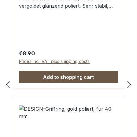
vergoldet glänzend poliert. Sehr stabil,
bestens geeignet für Taschen,
Reisetaschen, Weekender. Durchlassweite:
ca. 40 mm, Gesamtlänge von oben nach
unten 60 mm. Lieferumfang: 1 Stück
Karabinerhaken, drehbar
Regular price:
€8.90
Prices incl. VAT plus shipping costs
Add to shopping cart