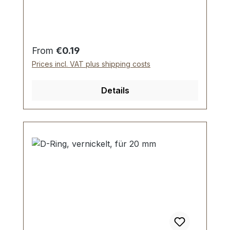
Zur Herstellung und Reparatur von Reit-
und Hundesportartikeln. Material: Stahl;
mit bester galvanischer Vernickelung.
Durchlassweite: 20 mm, Drahtstärke: 3,0
Regular price:
From
€0.19
mm. Lieferumfang: 1 Stück D-Ring -
Prices incl. VAT plus shipping costs
Details