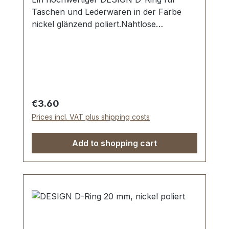
Taschen und Lederwaren in der Farbe
nickel glänzend poliert.Nahtlose
Oberfläche mit perfekten Kanten,
glänzend poliert.Sehr stabil, bestens
geeignet für Taschen, Handtaschen,
Rucksäcke.Durchlassweite: 25 mm,
Materialstärke: 4 mm.Lieferumfang:1
Stück DESIGN D-Ring
Regular price:
€3.60
Prices incl. VAT plus shipping costs
Add to shopping cart