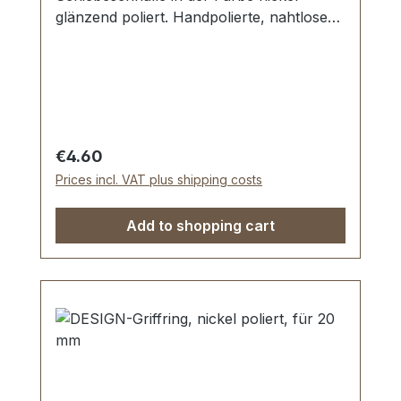
glänzend poliert. Handpolierte, nahtlose
Oberfläche mit perfekten Kanten. Sehr
stabil, bestens geeignet für Taschen,
Reisetaschen, Weekender. Durchlassweite:
20 mm, Durchlasshöhe: ca. 8 mm.
Lieferumfang: 1 Stück DESIGN-
Schiebeschnalle
Regular price:
€4.60
Prices incl. VAT plus shipping costs
Add to shopping cart