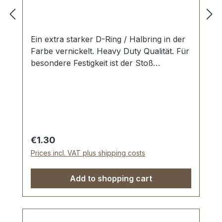
Ein extra starker D-Ring / Halbring in der
Farbe vernickelt. Heavy Duty Qualität. Für
besondere Festigkeit ist der Stoß
verschweisst. Für Sattlerarbeiten und zur
Produktion von Taschen, Rucksäcken,
Lederwaren etc. Zur Herstellung und
Reparatur von Reit- und
Hundesportartikeln. Material: Stahl; mit
bester galvanischer Vernickelung.
Regular price:
€1.30
Durchlassweite: 20 mm, Drahtstärke: 4,0
Prices incl. VAT plus shipping costs
mm. Lieferumfang: 1 Stück D-Ring
Add to shopping cart