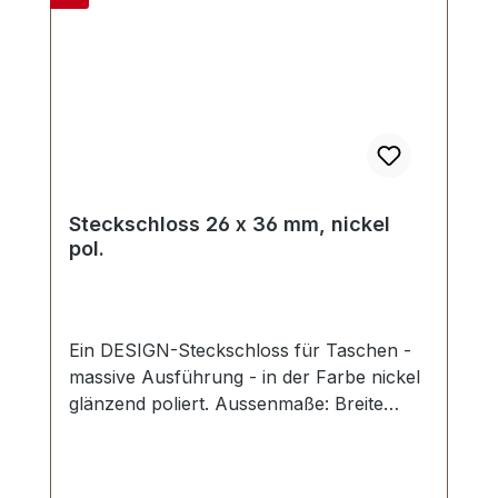
Steckschloss 26 x 36 mm, nickel
pol.
Ein DESIGN-Steckschloss für Taschen -
massive Ausführung - in der Farbe nickel
glänzend poliert. Aussenmaße: Breite
oben: ca. 26 mm , Länge von oben nach
unten ca. 36 mm , Gesamtstärke ca. 10
mm. Die Befestigung des Oberteils erfolgt