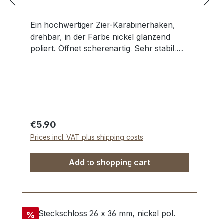
Ein hochwertiger Zier-Karabinerhaken,
drehbar, in der Farbe nickel glänzend
poliert. Öffnet scherenartig. Sehr stabil,
bestens geeignet für Taschen,
Handtaschen. Durchlassweite: ca. 20 mm,
Gesamtlänge von oben nach unten 38
mm. Lieferumfang: 1 Stück
Karabinerhaken, drehbar
Regular price:
€5.90
Prices incl. VAT plus shipping costs
Add to shopping cart
Discount
%