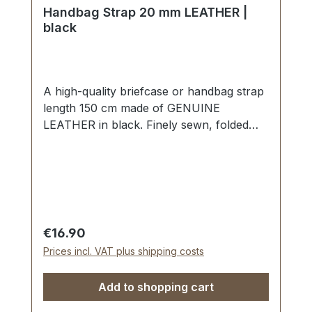
Handbag Strap 20 mm LEATHER |
black
A high-quality briefcase or handbag strap
length 150 cm made of GENUINE
LEATHER in black. Finely sewn, folded
twice and topstitched. Width approx. 20
mm, length: approx. 150 cm. Scope of
delivery: 1 piece of handbag strap
Regular price:
€16.90
Prices incl. VAT plus shipping costs
Add to shopping cart