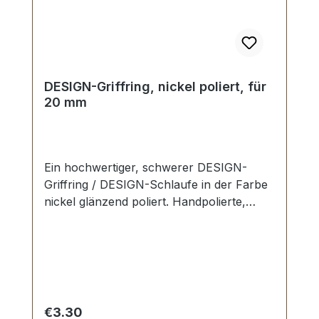
DESIGN-Griffring, nickel poliert, für
20 mm
Ein hochwertiger, schwerer DESIGN-
Griffring / DESIGN-Schlaufe in der Farbe
nickel glänzend poliert. Handpolierte,
nahtlose Oberfläche mit perfekten Kanten.
Sehr stabil, bestens geeignet für Taschen,
Reisetaschen, Weekender. Durchlassweite:
20 mm, Durchlasshöhe: ca. 14 mm.
Lieferumfang: 1 Stück Griffring
Regular price:
€3.30