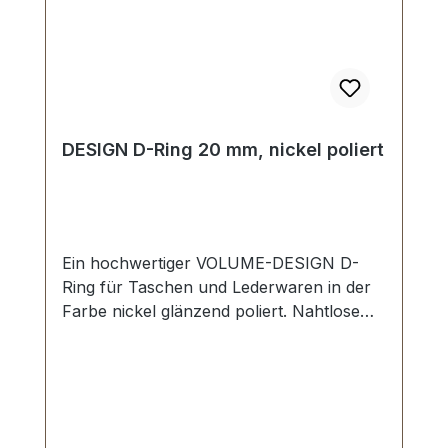
DESIGN D-Ring 20 mm, nickel poliert
Ein hochwertiger VOLUME-DESIGN D-
Ring für Taschen und Lederwaren in der
Farbe nickel glänzend poliert. Nahtlose
Oberfläche, glänzend poliert. Sehr stabil,
bestens geeignet für Taschen,
Handtaschen, Rucksäcke. Durchlassweite:
20 mm, Materialstärke: 4,5 mm.
Lieferumfang: 1 Stück VOLUME-DESIGN