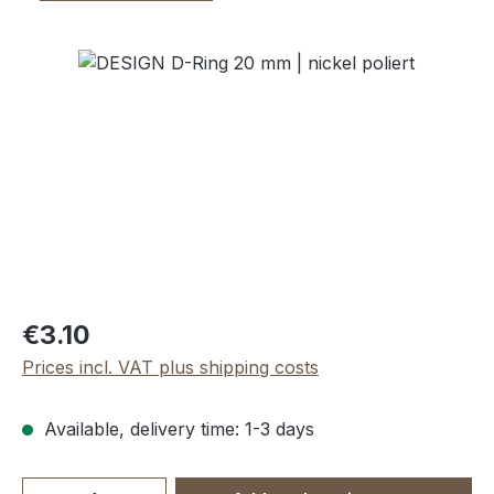
Skip image gallery
Regular price:
€3.10
Prices incl. VAT plus shipping costs
Available, delivery time: 1-3 days