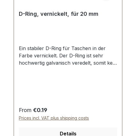
D-Ring, vernickelt, für 20 mm
Ein stabiler D-Ring für Taschen in der
Farbe vernickelt. Der D-Ring ist sehr
hochwertig galvanisch veredelt, somit kein
Abplatzen der Oberfläche. Stoß ist nicht
verschweisst. Durchlassweite: 20 mm,
Drahtstärke: 3,0 mm. Lieferumfang: 1
Stück D-Ring
Regular price:
From
€0.19
Prices incl. VAT plus shipping costs
Details