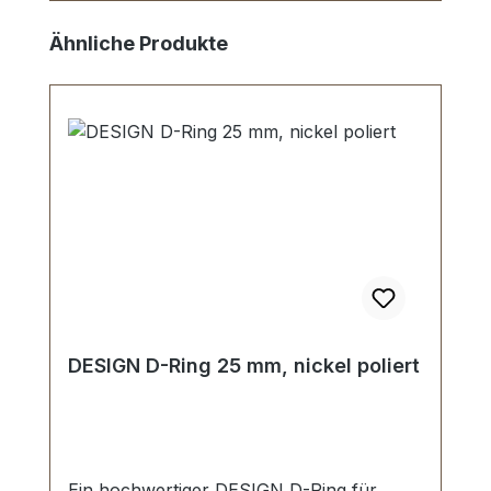
Skip product gallery
Ähnliche Produkte
DESIGN D-Ring 25 mm, nickel poliert
Ein hochwertiger DESIGN D-Ring für