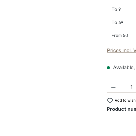
To
9
To
49
From
50
Prices incl.
Available,
Product 
Add to wishl
Product nu