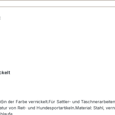
ckelt
t)in der Farbe vernickelt.Für Sattler- und Täschnerarbei
ur von Reit- und Hundesportartikeln.Material: Stahl, vern
chlaufe