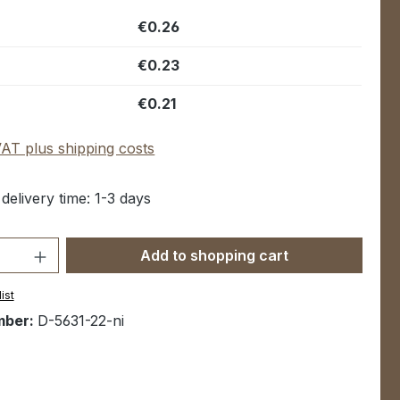
€0.26
€0.23
€0.21
 VAT plus shipping costs
 delivery time: 1-3 days
Quantity: Enter the desired amount or u
Add to shopping cart
ist
mber:
D-5631-22-ni