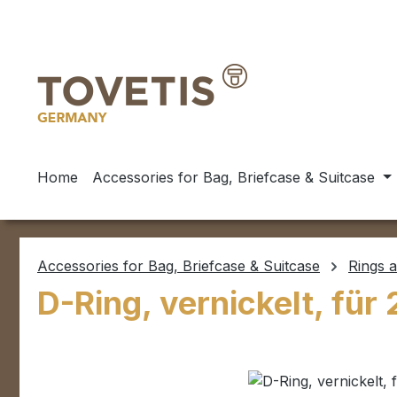
ip to main content
Skip to search
Skip to main navigation
Home
Accessories for Bag, Briefcase & Suitcase
Accessories for Bag, Briefcase & Suitcase
Rings 
D-Ring, vernickelt, fü
Skip image gallery