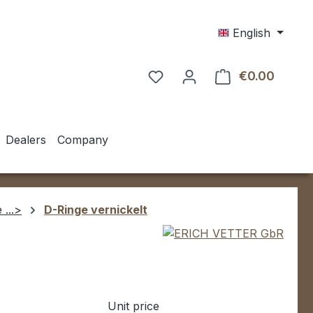
English
€0.00
Shoppin
Dealers
Company
 ...>
D-Ringe vernickelt
Unit price