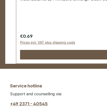
Regular price:
€0.69
Prices incl. VAT plus shipping costs
Service hotline
Support and counselling via:
+49 2371 - 40545