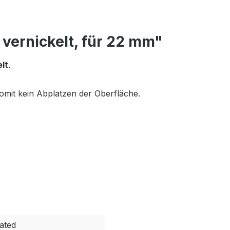
 vernickelt, für 22 mm"
lt
.
somit kein Abplatzen der Oberfläche.
lated