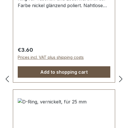
Farbe nickel glänzend poliert. Nahtlose
Oberfläche, glänzend poliert. Sehr stabil,
bestens geeignet für Taschen,
Handtaschen, Rucksäcke. Durchlassweite:
25 mm, Materialstärke: 4 mm.
Lieferumfang: 1 Stück VOLUME-DESIGN
D-Ring
Regular price:
€3.60
Prices incl. VAT plus shipping costs
Add to shopping cart