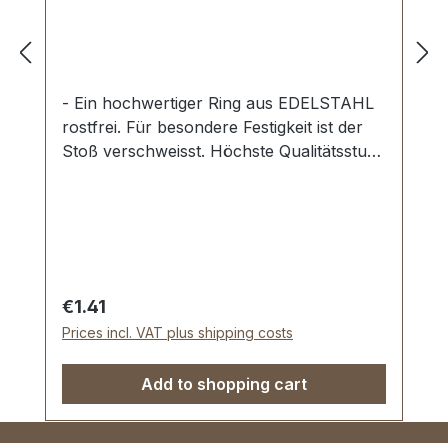
- Ein hochwertiger Ring aus EDELSTAHL
rostfrei. Für besondere Festigkeit ist der
Stoß verschweisst. Höchste Qualitätsstufe
A4 AISI 316. Für Sattlerarbeiten und zur
Produktion von Taschen, Rucksäcken,
Lederwaren etc. Zur Herstellung und
Reparatur von Reit- und
Hundesportartikeln. Material:
EDELSTAHL. Durchlassweite: 25 mm,
Regular price:
€1.41
Drahtstärke: 4,0 mm. Lieferumfang: 1
Prices incl. VAT plus shipping costs
Stück Ring -
Add to shopping cart