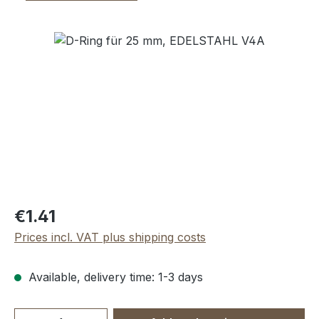
Skip image gallery
Regular price:
€1.41
Prices incl. VAT plus shipping costs
Available, delivery time: 1-3 days