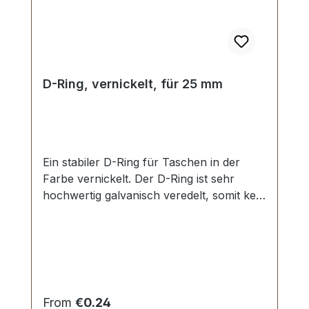
D-Ring, vernickelt, für 25 mm
Ein stabiler D-Ring für Taschen in der
Farbe vernickelt. Der D-Ring ist sehr
hochwertig galvanisch veredelt, somit kein
Abplatzen der Oberfläche. Stoß ist nicht
verschweisst. Durchlassweite: 25 mm,
Drahtstärke: 3,4 mm. Lieferumfang: 1
Stück D-Ring
Regular price:
From
€0.24