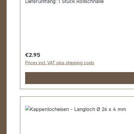
Lieferumfang: 1 Stück Rollschnalle
Regular price:
€2.95
Prices incl. VAT plus shipping costs