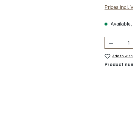
Prices incl.
Available,
Product 
Add to wishl
Product nu