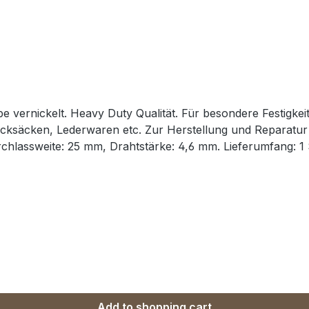
vernickelt. Heavy Duty Qualität. Für besondere Festigkeit 
eparatur von Reit- und Hundesportartikeln. Material:
urchlassweite: 25 mm, Drahtstärke: 4,6 mm. Lieferumfang: 1
Add to shopping cart