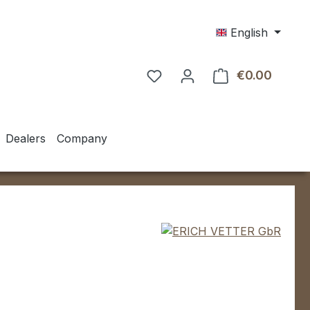
English
€0.00
Shoppin
Dealers
Company
e: