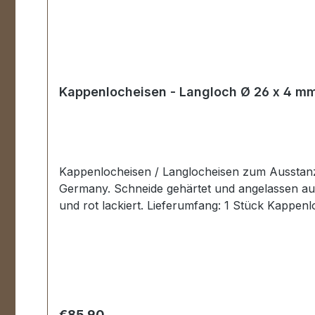
Kappenlocheisen - Langloch Ø 26 x 4 
Kappenlocheisen / Langlocheisen zum Ausstanz
Germany. Schneide gehärtet und angelassen auf
und rot lackiert. Lieferumfang: 1 Stück Kappe
Regular price:
€85.90