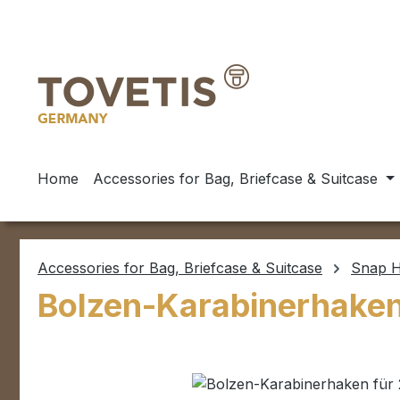
ip to main content
Skip to search
Skip to main navigation
Home
Accessories for Bag, Briefcase & Suitcase
Accessories for Bag, Briefcase & Suitcase
Snap H
Bolzen-Karabinerhaken 
Skip image gallery