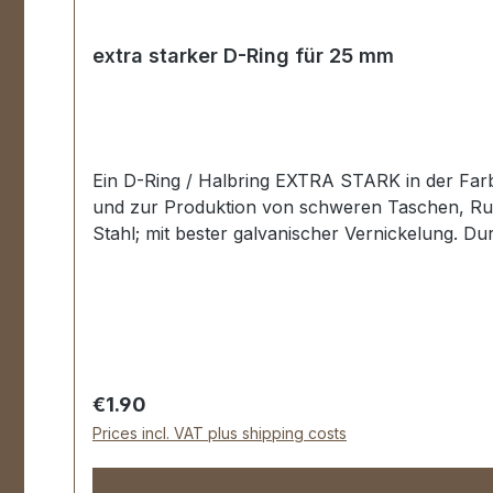
extra starker D-Ring für 25 mm
Ein D-Ring / Halbring EXTRA STARK in der Farbe 
und zur Produktion von schweren Taschen, Rucksäcken, Lederwaren etc. Zur Herstellung und R
Stahl; mit bester galvanischer Vernickelung. D
Regular price:
€1.90
Prices incl. VAT plus shipping costs