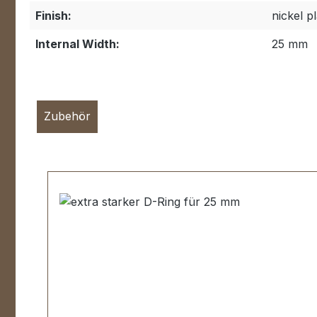
Finish:
nickel p
Internal Width:
25 mm
Zubehör
Skip product gallery