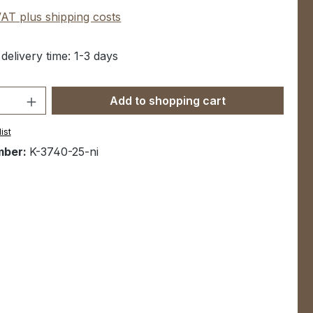
 VAT plus shipping costs
 delivery time: 1-3 days
Quantity: Enter the desired amount or u
Add to shopping cart
ist
mber:
K-3740-25-ni