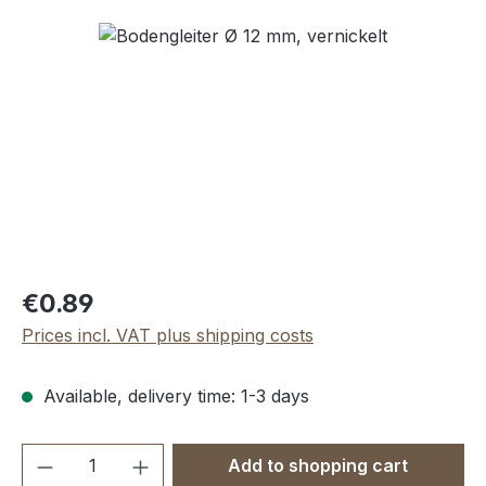
Skip image gallery
Regular price:
€0.89
Prices incl. VAT plus shipping costs
Available, delivery time: 1-3 days
Product Quantity: Enter the desired amou
Add to shopping cart