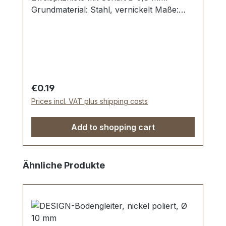
Grundmaterial: Stahl, vernickelt Maße:
Außen-Ø: 10 mm, Innen-Ø: 4,0 mm
Lieferumfang: 1 Stück Unterlegscheibe
Regular price:
€0.19
Prices incl. VAT plus shipping costs
Add to shopping cart
Skip product gallery
Ähnliche Produkte