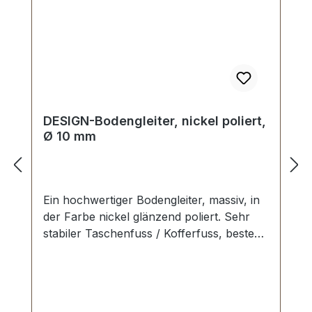
DESIGN-Bodengleiter, nickel poliert,
Ø 10 mm
Ein hochwertiger Bodengleiter, massiv, in
der Farbe nickel glänzend poliert. Sehr
stabiler Taschenfuss / Kofferfuss, bestens
geeignet für Aktenkoffer, Reisekoffer,
Holzkoffer etc. Durchmesser: 10 mm
Höhe: 6 mm Lieferumfang: 1 Stück
Bodengleiter 1 Stück Schraube