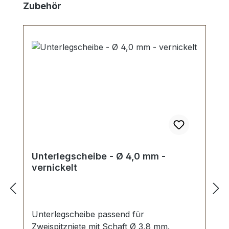
Skip product gallery
Zubehör
Unterlegscheibe - Ø 4,0 mm -
vernickelt
Unterlegscheibe passend für
Zweispitzniete mit Schaft Ø 3,8 mm.