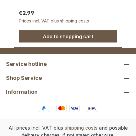
Regular price:
€2.99
Prices incl. VAT plus shipping costs
Add to shopping cart
Service hotline
Shop Service
Information
All prices incl. VAT plus
shipping costs
and possible
delivery charges, if not stated otherwise.